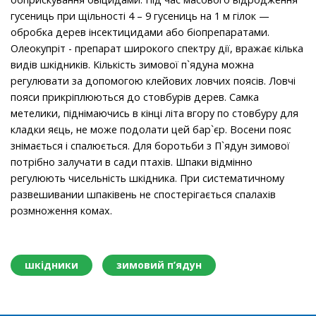
гусениць при щільності 4 – 9 гусениць на 1 м гілок —
обробка дерев інсектицидами або біопрепаратами.
Олеокупріт - препарат широкого спектру дії, вражає кілька
видів шкідників. Кількість зимової п`ядуна можна
регулювати за допомогою клейових ловчих поясів. Ловчі
пояси прикріплюються до стовбурів дерев. Самка
метелики, піднімаючись в кінці літа вгору по стовбуру для
кладки яєць, не може подолати цей бар`єр. Восени пояс
знімається і спалюється. Для боротьби з П`ядун зимової
потрібно залучати в сади птахів. Шпаки відмінно
регулюють чисельність шкідника. При систематичному
развешивании шпаківень не спостерігається спалахів
розмноження комах.
шкідники
зимовий п’ядун