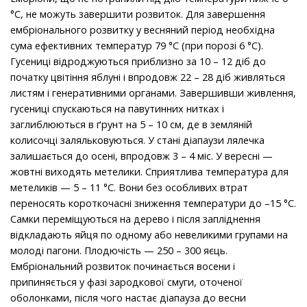
°С, не можуть завершити розвиток. Для завершення
ембріонального розвитку у весняний період необхідна
сума ефективних температур 79 °С (при порозі 6 °С).
Гусениці відроджуються приблизно за 10 – 12 діб до
початку цвітіння яблуні і впродовж 22 – 28 діб живляться
листям і генеративними органами. Завершивши живлення,
гусениці спускаються на павутинних нитках і
заглиблюються в ґрунт на 5 – 10 см, де в земляній
колисочці заляльковуються. У стані діапаузи лялечка
залишається до осені, впродовж 3 – 4 міс. У вересні —
жовтні виходять метелики. Сприятлива температура для
метеликів — 5 – 11 °С. Вони без особливих втрат
переносять короткочасні зниження температури до –15 °С.
Самки переміщуються на дерево і після запліднення
відкладають яйця по одному або невеликими групами на
молоді пагони. Плодючість — 250 – 300 яєць.
Ембріональний розвиток починається восени і
припиняється у фазі зародкової смуги, оточеної
оболонками, після чого настає діапауза до весни