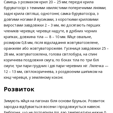
Самець з розмахом крил 20 – 25 мм; передні крила
буруватосірі з темними хвилястими поперечними лініями;
задні крила світліші, однотонні; самка буруватосіра, з
довгими ногами й вусиками, з короткими криловими
виростами завдовжки 2 – 3 мм, які досягають перших
члеників черевця; черевце надуте, в дрібних чорних
крапках, довжина тіла — 8 – 10 мм. Яйце овальне,
розміром 0,8 мм, після відкладання жовтуватозелене,
оранжеве або жовтуваторожеве. Гусениця завдовжки 25 –
28 мм, жовтуватозелена, голова світлобура, на спині
коричнева поздовжня смуга, по боках тіла по три білі
смуги; три пари грудних і дві пари черевних ніг. Лялечка —
12 – 13 мм, світлокоричнева, з роздвоєним шипиком на
кінці черевця, у земляному коконі.
Розвиток
Зимують яйця на пагонах біля основи бруньок. Розвиток
зародка відбувається восени і продовжується навесні.
Ембріони, що не потрапили під дію температури нижче 0