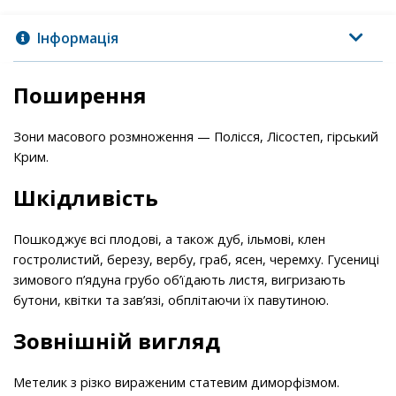
Інформація
Поширення
Зони масового розмноження — Полісся, Лісостеп, гірський
Крим.
Шкідливість
Пошкоджує всі плодові, а також дуб, ільмові, клен
гостролистий, березу, вербу, граб, ясен, черемху. Гусениці
зимового п’ядуна грубо об’їдають листя, вигризають
бутони, квітки та зав’язі, обплітаючи їх павутиною.
Зовнішній вигляд
Метелик з різко вираженим статевим диморфізмом.