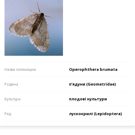
Operophthera brumata
Назва латиницею
п’ядуни (Geometridae)
Родина
плодові культури
Культура
лускокрилі (Lepidoptera)
Ряд