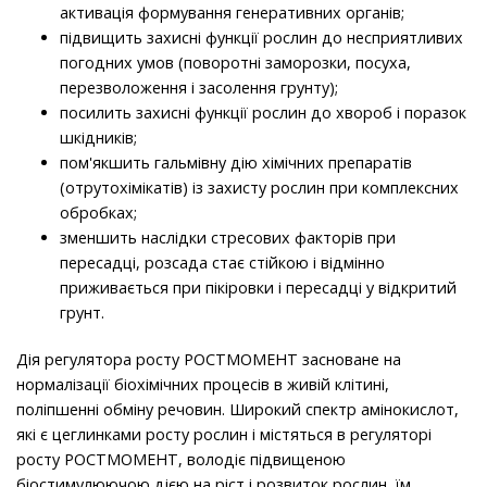
активація формування генеративних органів;
підвищить захисні функції рослин до несприятливих
погодних умов (поворотні заморозки, посуха,
перезволоження і засолення грунту);
посилить захисні функції рослин до хвороб і поразок
шкідників;
пом'якшить гальмівну дію хімічних препаратів
(отрутохімікатів) із захисту рослин при комплексних
обробках;
зменшить наслідки стресових факторів при
пересадці, розсада стає стійкою і відмінно
приживається при пікіровки і пересадці у відкритий
грунт.
Дія регулятора росту РОСТМОМЕНТ засноване на
нормалізації біохімічних процесів в живій клітині,
поліпшенні обміну речовин. Широкий спектр амінокислот,
які є цеглинками росту рослин і містяться в регуляторі
росту РОСТМОМЕНТ, володіє підвищеною
біостимулюючою дією на ріст і розвиток рослин, їм