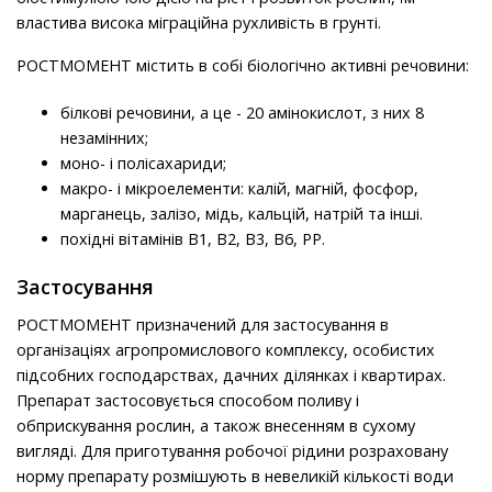
властива висока міграційна рухливість в грунті.
РОСТМОМЕНТ містить в собі біологічно активні речовини:
білкові речовини, а це - 20 амінокислот, з них 8
незамінних;
моно- і полісахариди;
макро- і мікроелементи: калій, магній, фосфор,
марганець, залізо, мідь, кальцій, натрій та інші.
похідні вітамінів В1, В2, В3, В6, РР.
Застосування
РОСТМОМЕНТ призначений для застосування в
організаціях агропромислового комплексу, особистих
підсобних господарствах, дачних ділянках і квартирах.
Препарат застосовується способом поливу і
обприскування рослин, а також внесенням в сухому
вигляді. Для приготування робочої рідини розраховану
норму препарату розмішують в невеликій кількості води