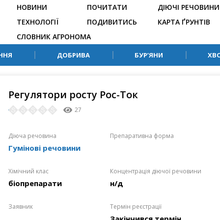
НОВИНИ
ПОЧИТАТИ
ДІЮЧІ РЕЧОВИНИ
ТЕХНОЛОГІЇ
ПОДИВИТИСЬ
КАРТА ҐРУНТІВ
СЛОВНИК АГРОНОМА
ННЯ
ДОБРИВА
БУР’ЯНИ
ХВ
Регулятори росту Рос-Ток
27
Діюча речовина
Препаративна форма
Гумінові речовини
Хімічний клас
Концентрація діючої речовини
біопрепарати
н/д
Заявник
Термін реєстрації
Закінчився термін