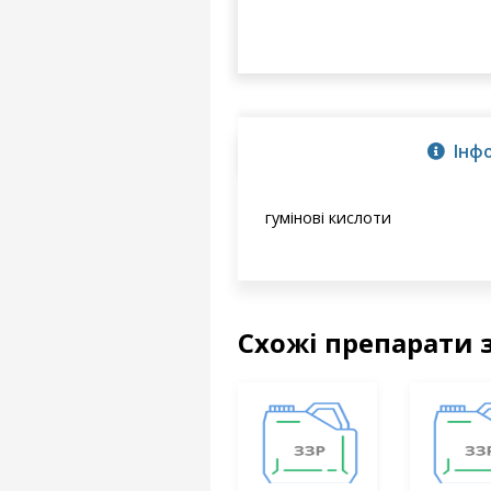
Інф
гумінові кислоти
Схожі препарати 