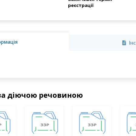
реєстрації
ормація
Ін
за діючою речовиною