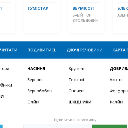
Л
ГУМІСТАР
ВЕРМІСОЛ
БЛЕ
БАБІЙ ІГОР
АВЕН
ВІТОЛЬДОВИЧ
ЧИТАТИ
ПОДИВИТИСЬ
ДІЮЧІ РЕЧОВИНИ
КАРТА 
ятори
НАСІННЯ
Круп’яні
ДОБРИВ
Зернові
Технічні
Азотні
уйники
Зернобобові
Овочеві
Фосфорн
НИ
Олійні
ШКІДНИКИ
Калійні
Підписатися на розсилку