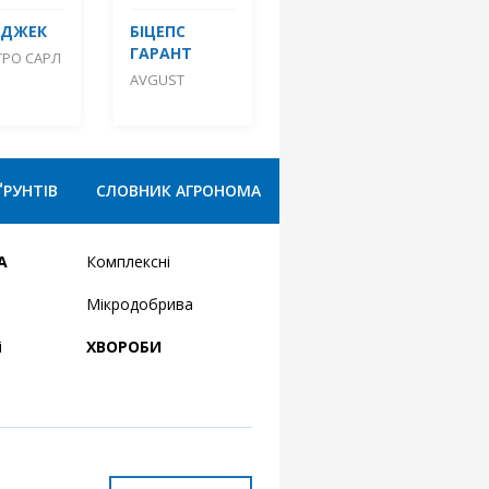
КДЖЕК
БІЦЕПС
ГАРАНТ
ТРО САРЛ
AVGUST
ҐРУНТІВ
СЛОВНИК АГРОНОМА
А
Комплексні
Мікродобрива
і
ХВОРОБИ