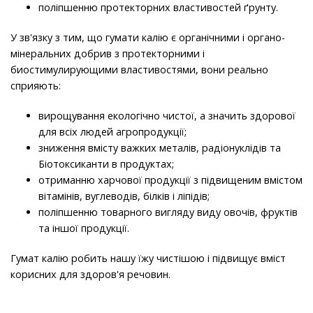
поліпшенню протекторних властивостей ґрунту.
У зв'язку з тим, що гумати калію є органічними і органо-
мінеральних добрив з протекторними і
биостимулирующими властивостями, вони реально
сприяють:
вирощування екологічно чистої, а значить здорової
для всіх людей агропродукції;
зниження вмісту важких металів, радіонуклідів та
Біотоксиканти в продуктах;
отриманню харчової продукції з підвищеним вмістом
вітамінів, вуглеводів, білків і ліпідів;
поліпшенню товарного вигляду виду овочів, фруктів
та іншої продукції.
Гумат калію робить нашу їжу чистішою і підвищує вміст
корисних для здоров'я речовин.