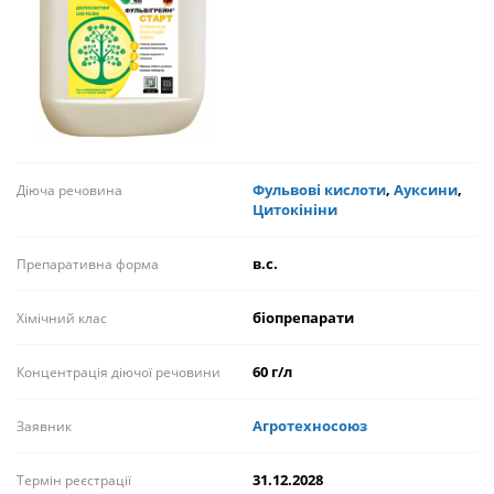
Фульвові кислоти
,
Ауксини
,
Діюча речовина
Цитокініни
в.с.
Препаративна форма
біопрепарати
Хімічний клас
60 г/л
Концентрація діючої речовини
Агротехносоюз
Заявник
31.12.2028
Термін реєстрації