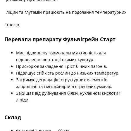
Гліцин та глутамін працюють на подолання температурних
стресів.
Переваги препарату Фульвігрейн Старт
Має підвищену гормональну активність для
відновлення вегетації озимих культур.
Прискорює закладання і ріст бічних пагонів.
Підвищує стійкість рослин до низьких температур.
Затримує деградацію структурних елементів
хлоропластів і мітохондрій в стресових умовах.
Захищає від руйнування білки, нуклеїнові кислоти і
ліпіди.
Склад
Фульвові кислоти — 60 г/л