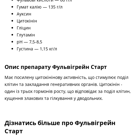
Гумат калію — 135 г/л
Ауксин
Цитокінін
Гліцин
Глутамін
рН — 7,5-8,5
Густина — 1,15 кг/л
Опис препарату Фульвігрейн Старт
Має посилену цитокінінову активність, що стимулює поділ
клітин та закладання генеративних органів. Цитокінін -
один із трьох гормонів росту, що відповідає за поділ клітин,
кущення злакових та гілкування у дводольних.
Дізнатись більше про Фульвігрейн
Старт