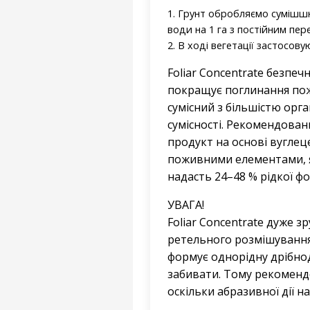
1. Грунт обробляємо сумішшю 
води на 1 га з постійним пе
2. В ході вегетації застосову
Foliar Concentrate безпечн
покращує поглинання пож
сумісний з більшістю орга
сумісності. Рекомендовани
продукт на основі вуглеце
поживними елементами, як
надасть 24–48 % рідкої ф
УВАГА!
Foliar Concentrate дуже з
ретельного розмішування 
формує однорідну дрібнод
забивати. Тому рекомендо
оскільки абразивної дії н