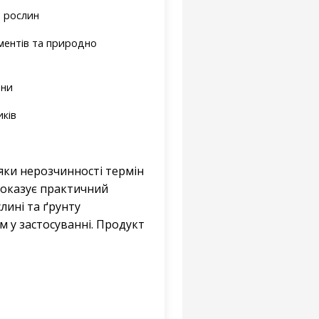
я рослин
ментів та природно
ини
иків
яки нерозчинності термін
 показує практичний
лині та ґрунту
 у застосуванні. Продукт