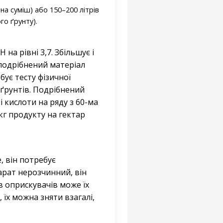
на суміш) або 150–200 літрів
го ґрунту).
на рівні 3,7. Збільшує і
подрібнений матеріал
бує тесту фізичної
 ґрунтів. Подрібнений
і кислоти на ряду з 60-ма
кг продукту на гектар
е, він потребує
арат нерозчинний, він
в оприскувачів може їх
їх можна зняти взагалі,