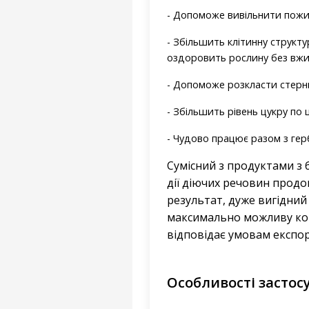
- Допоможе вивільнити поживн
- Збільшить клітинну струк
оздоровить рослину без вжив
- Допоможе розкласти стерн
- Збільшить рівень цукру по
- Чудово працює разом з гер
Сумісний з продуктами з
дії діючих речовин продо
результат, дуже вигідний
максимально можливу конц
відповідає умовам експор
Особливості застос