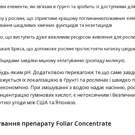
і елементи, які зв'язані в ґрунті та зробить їх доступними дл
туру у рослині, що сприятиме кращому поглинаннюпоживних еле
ання шкідливих хімічних фунгіцидів та інсектицидів
ю, що виступить дуже важливим ресурсом живлення для росл
 шкалі Брікса, що допоможе рослині протистояти натиску шкідн
біцидами завдяки міцному хелатуванню (розпаду молекул).
 будь-яким pH. Додатковою перевагоює те,що саме завд
вжується їх локалізацією в ґрунті та рослинах і швидко
 економічно. При змішуванні з водою надає насінню,
рос
ентрацію гумінових кислот; є нетоксичним і безпечним
тної угоди між США та Японією.
ування препарату Foliar Concentrate