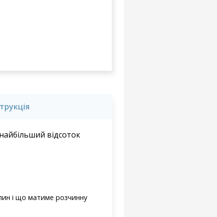
струкція
– найбільший відсоток
лин і що матиме розчинну