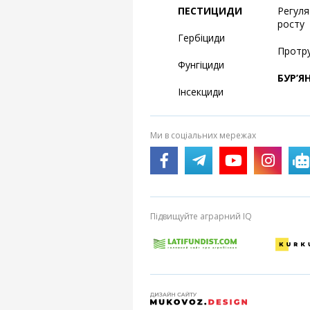
ПЕСТИЦИДИ
Регул
росту
Гербіциди
Протр
Фунгіциди
БУР’Я
Інсекциди
Ми в соціальних мережах
Підвищуйте аграрний IQ