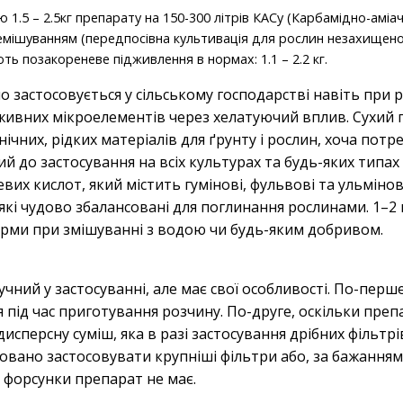
1.5 – 2.5кг препарату на 150-300 літрів КАСу (Карбамідно-аміач
ремішуванням (передпосівна культивація для рослин незахищено
ють позакореневе підживлення в нормах: 1.1 – 2.2 кг.
о застосовується у сільському господарстві навіть при рН 
ивних мікроелементів через хелатуючий вплив. Сухий 
нічних, рідких матеріалів для ґрунту і рослин, хоча потре
й до застосування на всіх культурах та будь-яких типах
вих кислот, який містить гумінові, фульвові та ульмінов
і чудово збалансовані для поглинання рослинами. 1–2 
орми при змішуванні з водою чи будь-яким добривом.
ручний у застосуванні, але має свої особливості. По-перш
під час приготування розчину. По-друге, оскільки преп
исперсну суміш, яка в разі застосування дрібних фільтрі
вано застосовувати крупніші фільтри або, за бажанням, 
а форсунки препарат не має.