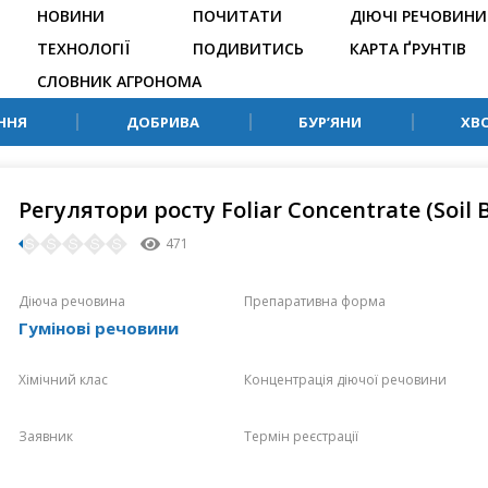
НОВИНИ
ПОЧИТАТИ
ДІЮЧІ РЕЧОВИНИ
ТЕХНОЛОГІЇ
ПОДИВИТИСЬ
КАРТА ҐРУНТІВ
СЛОВНИК АГРОНОМА
ННЯ
ДОБРИВА
БУР’ЯНИ
ХВ
Регулятори росту Foliar Concentrate (Soil B
471
Діюча речовина
Препаративна форма
Гумінові речовини
Хімічний клас
Концентрація діючої речовини
Заявник
Термін реєстрації