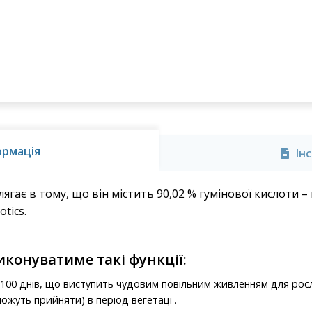
ормація
Ін
ягає в тому, що він містить 90,02 % гумінової кислоти 
otics.
виконуватиме такі функції:
0–100 днів, що виступить чудовим повільним живленням для рос
ожуть прийняти) в період вегетації.