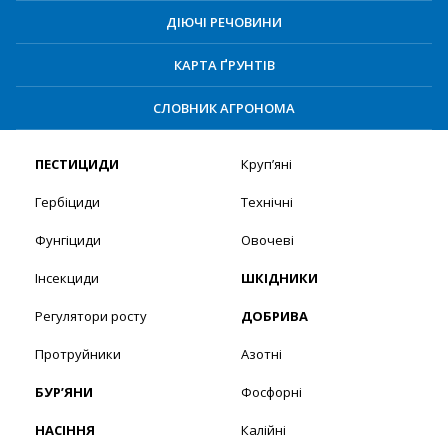
ДІЮЧІ РЕЧОВИНИ
КАРТА ҐРУНТІВ
СЛОВНИК АГРОНОМА
ПЕСТИЦИДИ
Круп’яні
Гербіциди
Технічні
Фунгіциди
Овочеві
Інсекциди
ШКІДНИКИ
Регулятори росту
ДОБРИВА
Протруйники
Азотні
БУР’ЯНИ
Фосфорні
НАСІННЯ
Калійні