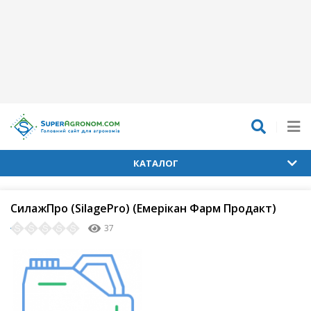
КАТАЛОГ
СилажПро (SilagePro) (Емерікан Фарм Продакт)
37