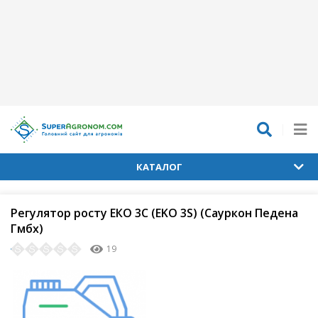
КАТАЛОГ
Регулятор росту ЕКО 3С (EKO 3S) (Сауркон Педена
Гмбх)
19