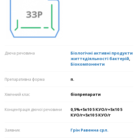
Біологічні активні продукти
Діюча речовина
життєдіяльності бактерій
,
Біокомпоненти
п.
Препаративна форма
біопрепарати
Хімічний клас
0,5%+5х10 5 КУО/г+5х10 5
Концентрація діючої речовини
КУО/г+5х10 5 КУО/г
Грін Равенна срл.
Заявник