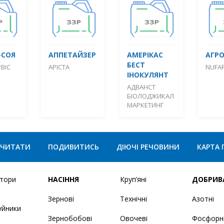
-СОЯ
АППЕТАЙЗЕР
АМЕРІКАС
АГР
БЕСТ
ВІС
АРІСТА
NUFA
ІНОКУЛЯНТ
АДВАНСТ
БІОЛОДЖИКАЛ
МАРКЕТИНГ
ЧИТАТИ
ПОДИВИТИСЬ
ДІЮЧІ РЕЧОВИНИ
КАРТА 
ятори
НАСІННЯ
Круп’яні
ДОБРИВ
Зернові
Технічні
Азотні
уйники
Зернобобові
Овочеві
Фосфорн