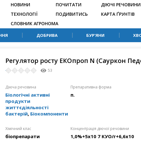
НОВИНИ
ПОЧИТАТИ
ДІЮЧІ РЕЧОВИНИ
ТЕХНОЛОГІЇ
ПОДИВИТИСЬ
КАРТА ҐРУНТІВ
СЛОВНИК АГРОНОМА
ННЯ
ДОБРИВА
БУР’ЯНИ
ХВ
Регулятор росту ЕКОпроп N (Сауркон Пед
53
Діюча речовина
Препаративна форма
Біологічні активні
п.
продукти
життєдіяльності
бактерій
,
Біокомпоненти
Хімічний клас
Концентрація діючої речовини
біопрепарати
1,0%+5х10 7 КУО/г+6,6х10