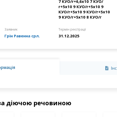
7 КУО/г+6,6х10 7 КУО/
г+5х10 9 КУО/г+5х10 9
КУО/г+5х10 9 КУО/г+5х10
9 КУО/г+5х10 8 КУО/г
Заявник
Термін реєстрації
Грін Равенна срл.
31.12.2025
ормація
Ін
за діючою речовиною