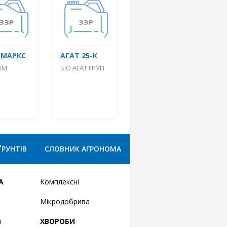
ОМАРКС
АГАТ 25-К
RM
БІО АГАТ ГРУП
ҐРУНТІВ
СЛОВНИК АГРОНОМА
А
Комплексні
Мікродобрива
і
ХВОРОБИ