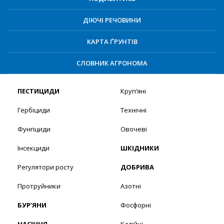
ДІЮЧІ РЕЧОВИНИ
КАРТА ҐРУНТІВ
СЛОВНИК АГРОНОМА
ПЕСТИЦИДИ
Круп’яні
Гербіциди
Технічні
Фунгіциди
Овочеві
Інсекциди
ШКІДНИКИ
Регулятори росту
ДОБРИВА
Протруйники
Азотні
БУР’ЯНИ
Фосфорні
НАСІННЯ
Калійні