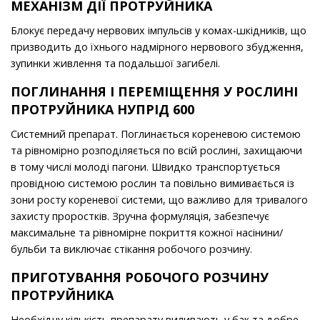
МЕХАНІЗМ ДІЇ ПРОТРУЙНИКА
Блокує передачу нервових імпульсів у комах-шкідників, що
призводить до їхнього надмірного нервового збудження,
зупинки живлення та подальшої загибелі.
ПОГЛИНАННЯ І ПЕРЕМІЩЕННЯ У РОСЛИНІ
ПРОТРУЙНИКА
НУПРІД 600
Системний препарат. Поглинається кореневою системою
та рівномірно розподіляється по всій рослині, захищаючи
в тому числі молоді пагони. Швидко транспортується
провідною системою рослин та повільно вимивається із
зони росту кореневої системи, що важли­во для тривалого
захисту проростків. Зручна формуляція, забезпечує
максимальне та рівномірне покриття кожної насінини/
бульби та виключає стікання робочого розчину.
ПРИГОТУВАННЯ РОБОЧОГО РОЗЧИНУ
ПРОТРУЙНИКА
Необхідну кількість препарату виливають у бак та добре