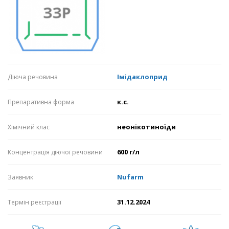
Імідаклоприд
Діюча речовина
к.с.
Препаративна форма
неонікотиноїди
Хімічний клас
600 г/л
Концентрація діючої речовини
Nufarm
Заявник
31.12.2024
Термін реєстрації