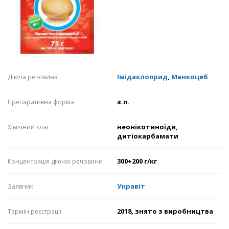
Імідаклоприд
,
Манкоцеб
Діюча речовина
з.п.
Препаративна форма
неонікотиноїди,
Хімічний клас
дитіокарбамати
300+200 г/кг
Концентрація діючої речовини
Укравіт
Заявник
2018, знято з виробництва
Термін реєстрації