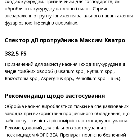
сходах кукурудзи. Призначений для господарств, які
обробляють кукурудзу на зерно і силос. Сприяє
знезараженню грунту і зниження загального навантаження
фузаріозною інфекції в сівозмінах.
Спектор дії протруйника Максим Кватро
382,5 FS
Призначений для захисту насіння і сходів кукурудзи від
видів грибних хвороб (Fusarium spp., Pythium spp.,
Rhizoctonia spp., Aspergillus spp., Penicillium spp. Та ін.).
Рекомендації щодо застосування
Обробка насіння виробляється тільки на спеціалізованих
заводах при використанні професійного обладнання, що
забезпечує точність і рівномірність розподілу дозування.
Рекомендований для спільного застосування з
інсектицидом ФОРС ЗЕА. Препарат повністю безпечний