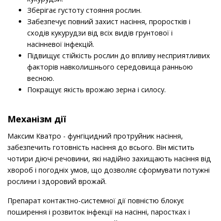
Зберігає густоту стояння рослин.
Забезпечує повний захист насіння, проростків і
сходів кукурудзи від всіх видів грунтової і
насінневої інфекцій.
Підвищує стійкість рослин до впливу несприятливих
факторів навколишнього середовища ранньою
весною.
Покращує якість врожаю зерна і силосу.
Механізм дії
Максим Кватро - фунгіцидний протруйник насіння,
забезпечить готовність насіння до всього. Він містить
чотири діючі речовини, які надійно захищають насіння від
хвороб і погодніх умов, що дозволяє сформувати потужні
рослини і здоровий врожай.
Препарат контактно-системної дії повністю блокує
поширення і розвиток інфекції на насінні, паростках і