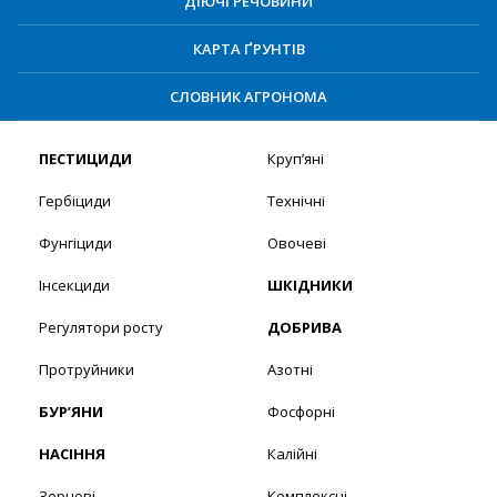
ДІЮЧІ РЕЧОВИНИ
КАРТА ҐРУНТІВ
СЛОВНИК АГРОНОМА
ПЕСТИЦИДИ
Круп’яні
Гербіциди
Технічні
Фунгіциди
Овочеві
Інсекциди
ШКІДНИКИ
Регулятори росту
ДОБРИВА
Протруйники
Азотні
БУР’ЯНИ
Фосфорні
НАСІННЯ
Калійні
Зернові
Комплексні