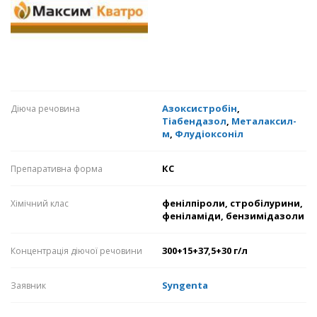
Азоксистробін
,
Діюча речовина
Тіабендазол
,
Металаксил-
м
,
Флудіоксоніл
КС
Препаративна форма
фенілпіроли, стробілурини,
Хімічний клас
феніламіди, бензимідазоли
300+15+37,5+30 г/л
Концентрація діючої речовини
Syngenta
Заявник