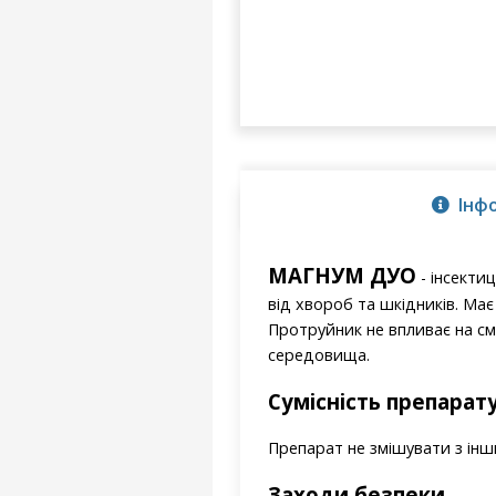
Інф
МАГНУМ ДУО
- інсекти
від хвороб та шкідників. Має
Протруйник не впливає на см
середовища.
Сумісність препарат
Препарат не змішувати з ін
Заходи безпеки