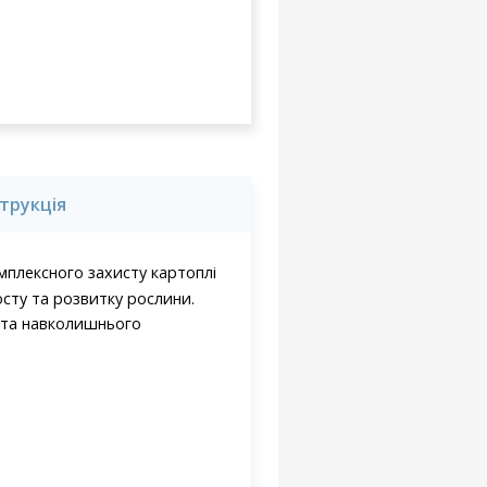
струкція
мплексного захисту картоплі
осту та розвитку рослини.
х та навколишнього