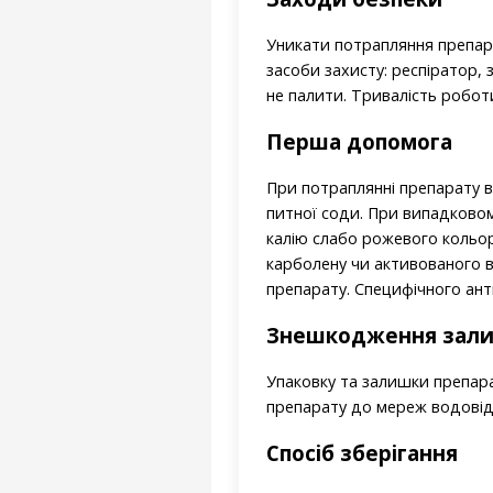
Уникати потрапляння препарат
засоби захисту: респіратор, з
не палити. Тривалість робот
Перша допомога
При потраплянні препарату в
питної соди. При випадковом
калію слабо рожевого кольор
карболену чи активованого в
препарату. Специфічного ант
Знешкодження залиш
Упаковку та залишки препара
препарату до мереж водовід
Спосіб зберігання