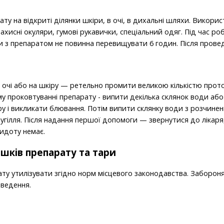
у на відкриті ділянки шкіри, в очі, в дихальні шляхи. Викорис
ахисні окуляри, гумові рукавички, спеціальний одяг. Під час роб
и з препаратом не повинна перевищувати 6 годин. Після прове
 очі або на шкіру — ретельно промити великою кількістю про
у проковтуванні препарату - випити декілька склянок води аб
у і викликати блювання. Потім випити склянку води з розчине
угілля. Після надання першої допомоги — звернутися до лікаря
идоту немає.
ків препарату та тари
ту утилізувати згідно норм місцевого законодавства. Заборо
ведення.