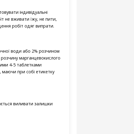
товувати індивідуальні
іт не вживати їжу, не пити,
дення робіт одяг випрати.
точної води або 2% розчином
о розчину марганцевокислого
ними 4-5 таблетками
, маючи при собі етикетку
няється виливати залишки