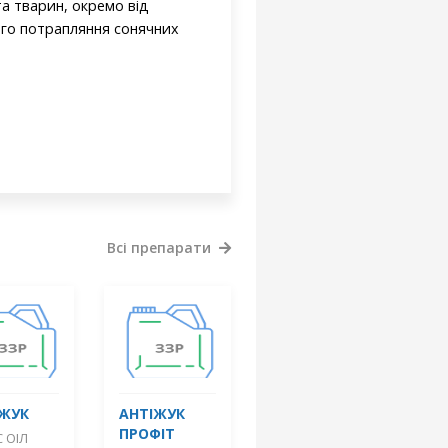
та тварин, окремо від
ого потрапляння сонячних
Всі препарати
ІЖУК
АНТІЖУК
ПРОФІТ
 ОІЛ