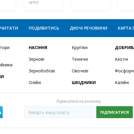
АГРО
ЧИТАТИ
ПОДИВИТИСЬ
ДІЮЧІ РЕЧОВИНИ
КАРТА 
ятори
НАСІННЯ
Круп’яні
ДОБРИВ
Зернові
Технічні
Азотні
уйники
Зернобобові
Овочеві
Фосфорн
НИ
Олійні
ШКІДНИКИ
Калійні
Підписатися на розсилку
ПІДПИСАТИСЯ