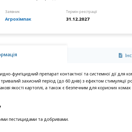
Заявник
Термін реєстрації
Агрохімпак
31.12.2027
ормація
Ін
цидно-фунгіцидний препарат контактної та системної дії для ко
 тривалий захисний період (до 60 днів) з ефектом стимуляції р
акові якості картоплі, а також є безпечним для корисних кома
у
шими пестицидами та добривами.