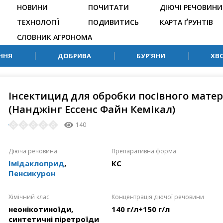
НОВИНИ
ПОЧИТАТИ
ДІЮЧІ РЕЧОВИНИ
ТЕХНОЛОГІЇ
ПОДИВИТИСЬ
КАРТА ҐРУНТІВ
СЛОВНИК АГРОНОМА
ННЯ
ДОБРИВА
БУР’ЯНИ
ХВ
Інсектицид для обробки посівного мате
(Нанджінг Ессенс Файн Кемікал)
140
Діюча речовина
Препаративна форма
Імідаклоприд
,
КС
Пенсикурон
Хімічний клас
Концентрація діючої речовини
неонікотиноїди,
140 г/л+150 г/л
синтетичні піретроїди