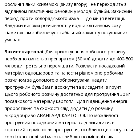
рослині тільки ксилемою (знизу вгору) і не переходить з
відпливом пластичних речовин у молоді бульби. Захисний
період проти колорадського жука — до кінця вегетації.
Завдяки високій розчинності у воді й клітинному соку
тіаметоксам забезпечує стабільний захист у посушливих
умовах.
Захист картоплі
. Для приготування робочого розчину
необхідно ємність з препаратом (30 мл) додати до 400-500
мл води і ретельно перемішати.
Розкласти посадковий
матеріал одношарово та нанести рівномірно робочим
розчином за допомогою обприскувача, надати
протруєним бульбам підсохнути та висадити в ґрунт
Цього робочого розчину достатньо для протруєння 30 кг
посадкового матеріалу картоплі. Для підвищення енергії
проростання та схожості слід додати до розчину
мікродобриво АВАНГАРД КАРТОПЛЯ. По можливості
протруєний посадковий матеріал слід висадити, в
короткий термін після протруєння, особливо це стосується
сортів картоплі, які мають глибоко розміщені вічка.