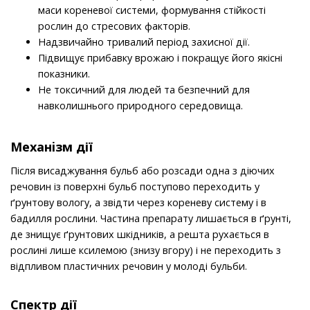
маси кореневої системи, формування стійкості
рослин до стресових факторів.
Надзвичайно тривалий період захисної дії.
Підвищує прибавку врожаю і покращує його якісні
показники.
Не токсичний для людей та безпечний для
навколишнього природного середовища.
Механiзм дії
Після висаджування бульб або розсади одна з діючих
речовин із поверхні бульб поступово переходить у
ґрунтову вологу, а звідти через кореневу систему і в
бадилля рослини. Частина препарату лишається в ґрунті,
де знищує ґрунтових шкідників, а решта рухається в
рослині лише ксилемою (знизу вгору) і не переходить з
відпливом пластичних речовин у молоді бульби.
Спектр дії