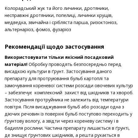
Колорадський жук та його личинки, дротяники,
несправжні дротяники, попелиці, личинки хрущів,
медведка, звичайна і срібляста парша, ризоктоніоз,
альтернаріоз, фомоз, фузаріоз
Рекомендації щодо застосування
Використовувати тільки якісний посадковий
матеріал!
Обробку проводять безпосередньо перед
висадкою культури в ґрунт. Застосування даного
препарату для протруювання бульб картоплі та
замочування кореневої системи розсади овочевих культур
– забезпечує комплексний захист від шкідників та хвороб.
Застосування протруйника не залежить від температури
повітря. Після висаджування бульб або розсади одна з
діючих речовин із поверхні бульб поступово переходить у
ґрунтову вологу, а звідти через кореневу систему і в
бадилля рослини. Частина препарату лишається в ґрунті,
де знищує ґрунтових шкідників, а решта рухається в