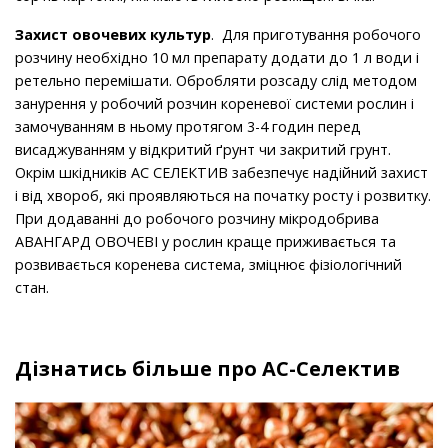
Захист овочевих культур
.
Для приготування робочого
розчину необхідно 10 мл препарату додати до 1 л води і
ретельно перемішати. Обробляти розсаду слід методом
занурення у робочий розчин кореневої системи рослин і
замочуванням в ньому протягом 3-4 годин перед
висаджуванням у відкритий ґрунт чи закритий грунт.
Окрім шкідників АС СЕЛЕКТИВ забезпечує надійний захист
і від хвороб, які проявляються на початку росту і розвитку.
При додаванні до робочого розчину мікродобрива
АВАНГАРД ОВОЧЕВІ у рослин краще приживається та
розвивається коренева система, зміцнює фізіологічний
стан.
Дізнатись більше про АС-Селектив