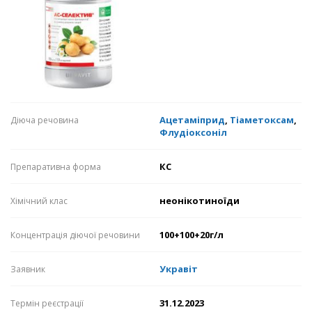
Ацетаміприд
,
Тіаметоксам
,
Діюча речовина
Флудіоксоніл
КС
Препаративна форма
неонікотиноїди
Хімічний клас
100+100+20г/л
Концентрація діючої речовини
Укравіт
Заявник
31.12.2023
Термін реєстрації