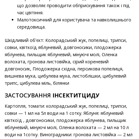
що дозволяє проводити обприскування також і під
час цвітіння.
Малотоксичний для користувача та навколишнього
середовища.
Шкідливий об'єкт: Колорадський жук, попелиці, трипси,
совки, квіткоїд яблуневий, довгоносики, плодожерка
яблунева, пильщик яблуневий, мінуючі молі, Оленка
волохата, гронова листовійка, сірий кореневий
довгоносик, Плодожерка східна, персикова попелиця,
вишнева муха, цибулева муха, листоблішки, цибулевий
трипс, цибулева міль, білянки
ЗАСТОСУВАННЯ
ІНСЕКТИТЦИДУ
Картопля, томати: колорадський жук, попелиці, трипси,
совки — 1 мл на 5л води на 1 сотку. Яблуня: яблуневий
квіткоїд , довгоносики, плодожерка яблунева, пильщик
яблуневий, мінуючі молі, Оленка волохата — 2 мл на 10 л
води на 1сотку. Виноградники: гронова листовійка — 2 мл