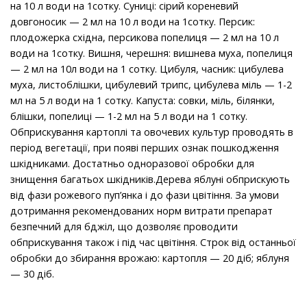
на 10 л води на 1сотку. Суниці: сірий кореневий
довгоносик — 2 мл на 10 л води на 1сотку. Персик:
плодожерка східна, персикова попелиця — 2 мл на 10 л
води на 1сотку. Вишня, черешня: вишнева муха, попелиця
— 2 мл на 10л води на 1 сотку. Цибуля, часник: цибулева
муха, листоблішки, цибулевий трипс, цибулева міль — 1-2
мл на 5 л води на 1 сотку. Капуста: совки, міль, білянки,
блішки, попелиці — 1-2 мл на 5 л води на 1 сотку.
Обприскування картоплі та овочевих культур проводять в
період вегетації, при появі перших ознак пошкодження
шкідниками. Достатньо одноразової обробки для
знищення багатьох шкідників.Дерева яблуні обприскують
від фази рожевого пуп’янка і до фази цвітіння. За умови
дотримання рекомендованих норм витрати препарат
безпечний для бджіл, що дозволяє проводити
обприскування також і під час цвітіння. Строк від останньої
обробки до збирання врожаю: картопля — 20 діб; яблуня
— 30 діб.