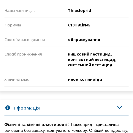
Thiacloprid
Назва латиницею
С10Н9СlN4S
Формула
обприскування
Способи застосування
кишковий пестицид,
Спосіб проникнення
контактний пестицид,
системний пестицид
неонікотиноїди
Хімічний клас
Інформація
Фізичні та хімічні властивості: 
Тіаклоприд - кристалічна 
речовина без запаху, жовтуватого кольору. Стійкий до гідролізу, 