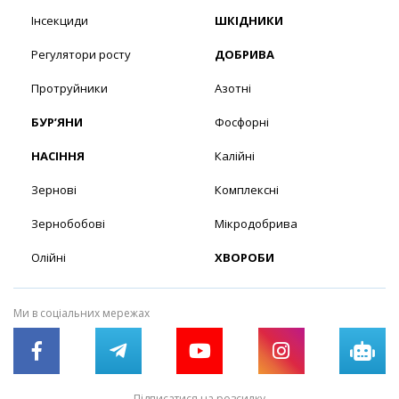
Інсекциди
ШКІДНИКИ
Регулятори росту
ДОБРИВА
Протруйники
Азотні
БУР’ЯНИ
Фосфорні
НАСІННЯ
Калійні
Зернові
Комплексні
Зернобобові
Мікродобрива
Олійні
ХВОРОБИ
Ми в соціальних мережах
Підписатися на розсилку