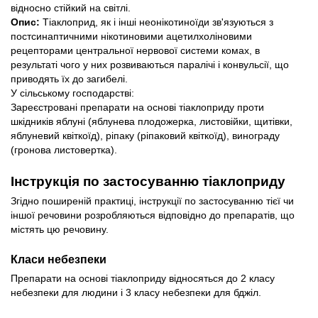
відносно стійкий на світлі.
Опис:
 Тіаклоприд, як і інші неонікотиноїди зв'язуються з 
постсинаптичними нікотиновими ацетилхоліновими 
рецепторами центральної нервової системи комах, в 
результаті чого у них розвиваються паралічі і конвульсії, що 
приводять їх до загибелі. 
У сільському господарстві:
Зареєстровані препарати на основі тіаклоприду проти 
шкідників яблуні (яблунева плодожерка, листовійки, щитівки, 
яблуневий квіткоїд), ріпаку (ріпаковий квіткоїд), винограду 
(гронова листовертка).
Інструкція по застосуванню тіаклоприду
Згідно поширеній практиці, інструкції по застосуванню тієї чи 
іншої речовини розробляються відповідно до препаратів, що 
містять цю речовину. 
Класи небезпеки
Препарати на основі тіаклоприду відносяться до 2 класу 
небезпеки для людини і 3 класу небезпеки для бджіл.