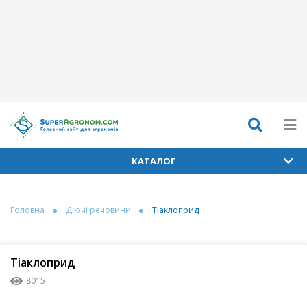
КАТАЛОГ
Головна
Діючі речовини
Тіаклоприд
Тіаклоприд
8015