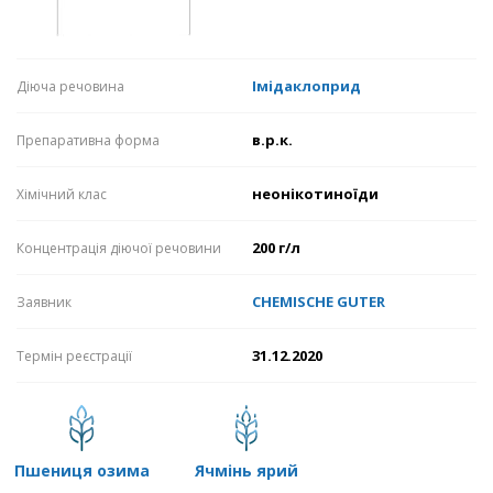
Імідаклоприд
Діюча речовина
в.р.к.
Препаративна форма
неонікотиноїди
Хімічний клас
200 г/л
Концентрація діючої речовини
CHEMISCHE GUTER
Заявник
31.12.2020
Термін реєстрації
пшениця озима
ячмінь ярий