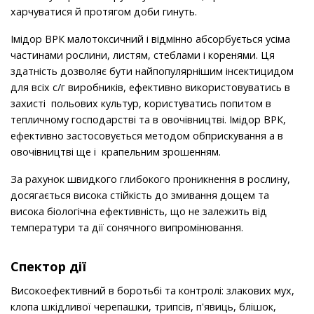
харчуватися й протягом доби гинуть.
Імідор ВРК малотоксичний і відмінно абсорбується усіма
частинами рослини, листям, стеблами і коренями. Ця
здатність дозволяє бути найпопулярнішим інсектицидом
для всіх с/г виробників, ефективно використовуватись в
захисті польових культур, користуватись попитом в
тепличному господарстві та в овочівництві. Імідор ВРК,
ефективно застосовується методом обприскування а в
овочівництві ще і крапельним зрошенням.
За рахунок швидкого глибокого проникнення в рослину,
досягається висока стійкість до змивання дощем та
висока біологічна ефективність, що не залежить від
температури та дії сонячного випромінювання.
Спектор дії
Високоефективний в боротьбі та контролі: злакових мух,
клопа шкідливої черепашки, трипсів, п'явиць, блішок,