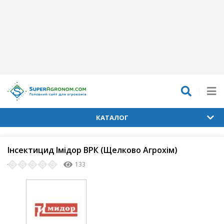
КАТАЛОГ
Інсектицид Імідор ВРК (Щелково Агрохім)
133