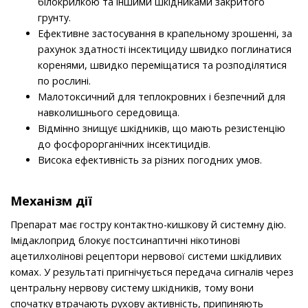
білокрилкою та іншими шкідниками закритого
грунту.
Ефективне застосування в крапельному зрошенні, за
рахунок здатності інсектициду швидко поглинатися
коренями, швидко переміщатися та розподілятися
по рослині.
Малотоксичний для теплокровних і безпечний для
навколишнього середовища.
Відмінно знищує шкідників, що мають резистенцію
до фосфорорганічних інсектицидів.
Висока ефективність за різних погодних умов.
Механізм дії
Препарат має гостру контактно-кишкову й системну дію.
Імідаклоприд блокує постсинаптичні нікотинові
ацетилхолінові рецептори нервової системи шкідли­вих
комах. У результаті пригнічується передача сиг­налів через
центральну нервову систему шкідників, тому вони
спочатку втрачають рухову активність, припиняють