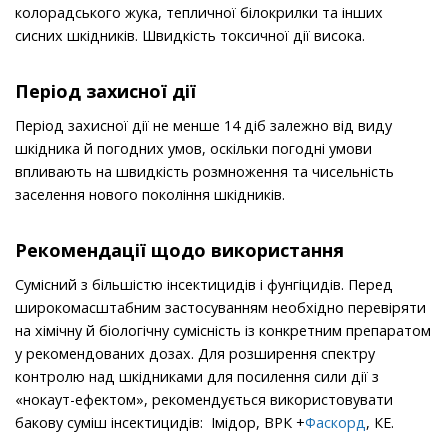
колорадського жука, тепличної біло­крилки та інших
сисних шкідників. Швидкість токсичної дії висока.
Період захисної дії
Період захисної дії не менше 14 діб залежно від виду
шкідника й погодних умов, оскільки погодні умови
впливають на швидкість розмноження та чисельність
заселення нового покоління шкідників.
Рекомендації щодо використання
Сумісний з більшістю інсектицидів і фунгіцидів. Перед
широкомасштабним застосуванням необхідно переві­ряти
на хімічну й біологічну сумісність із конкретним препаратом
у рекомендованих дозах. Для розширення спектру
контролю над шкідниками для посилення сили дії з
«нокаут-ефектом», рекомендується використовувати
бакову суміш інсектицидів: Імідор, ВРК +
Фаскорд
, КЕ.