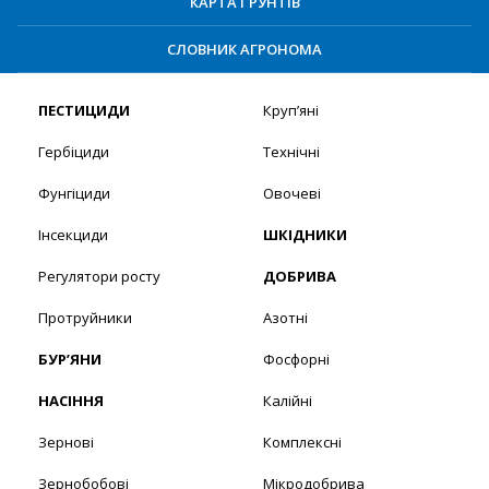
КАРТА ҐРУНТІВ
СЛОВНИК АГРОНОМА
ПЕСТИЦИДИ
Круп’яні
Гербіциди
Технічні
Фунгіциди
Овочеві
Інсекциди
ШКІДНИКИ
Регулятори росту
ДОБРИВА
Протруйники
Азотні
БУР’ЯНИ
Фосфорні
НАСІННЯ
Калійні
Зернові
Комплексні
Зернобобові
Мікродобрива