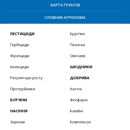
КАРТА ҐРУНТІВ
СЛОВНИК АГРОНОМА
ПЕСТИЦИДИ
Круп’яні
Гербіциди
Технічні
Фунгіциди
Овочеві
Інсекциди
ШКІДНИКИ
Регулятори росту
ДОБРИВА
Протруйники
Азотні
БУР’ЯНИ
Фосфорні
НАСІННЯ
Калійні
Зернові
Комплексні