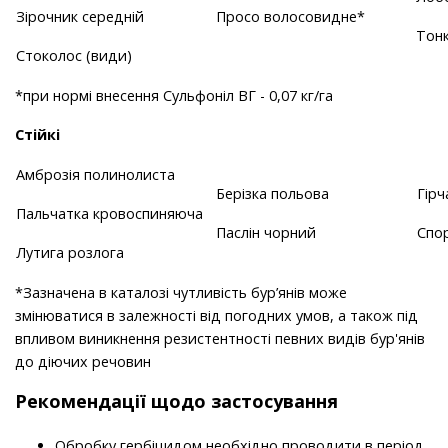
Зірочник середній
Просо волосовидне*
Тонк
Стоколос (види)
*при нормі внесення Сульфоніл ВГ - 0,07 кг/га
Стійкі
Амброзія полинолиста
Берізка польова
Гір
Пальчатка кровоспиняюча
Паслін чорний
Спо
Лутига розлога
*Зазначена в каталозі чутливість бур’янів може
змінюватися в залежності від погодних умов, а також під
впливом виникнення резистентності певних видів бур'янів
до діючих речовин
Рекомендації щодо застосування
Обробку гербіцидом необхідно проводити в період