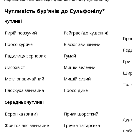
Чутливість бур'янів до Сульфонілу*
Чутливі
Пирій повзучий
Райграс (до кущення)
Гірч
Просо куряче
Вівсюг звичайний
Ред
Падалиця зернових
Гумай
Гриц
Лисохвіст
Мишій зелений
Щир
Метлюг звичайний
Мишій сизий
Тал
Плоскуха звичайна
Просо дике
Середньочутливі
Вероніка (види)
Гірчак шорсткий
Дур
Жовтозілля звичайне
Гречка татарська
Лобо