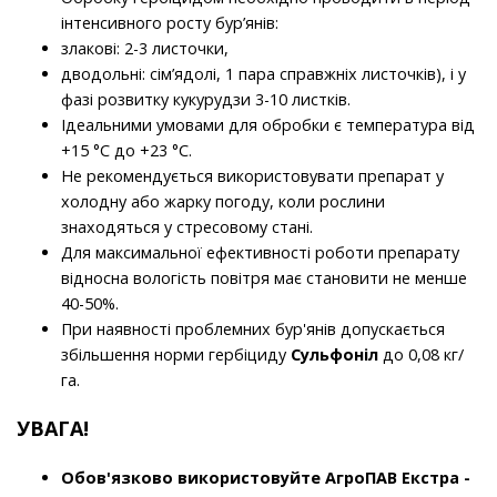
інтенсивного росту бур’янів:
злакові: 2-3 листочки,
дводольні: сім’ядолі, 1 пара справжніх листочків), і у
фазі розвитку кукурудзи 3-10 листків.
Ідеальними умовами для обробки є температура від
+15 °C до +23 °C.
Не рекомендується використовувати препарат у
холодну або жарку погоду, коли рослини
знаходяться у стресовому стані.
Для максимальної ефективності роботи препарату
відносна вологість повітря має становити не менше
40-50%.
При наявності проблемних бур'янів допускається
збільшення норми гербіциду
Сульфоніл
до 0,08 кг/
га.
УВАГА!
Обов'язково використовуйте АгроПАВ Екстра -