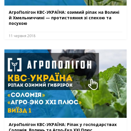
АгроПолігон КВС-УКРАЇНА: озимий ріпак на Волині
й Хмельниччині — протистояння зі спекою та
посухою
11 червня 2018
АгроПолігон КВС-УКРАЇНА: Ріпак у господарствах
Соломія, Волинь та Агро-Еко XXI Плюс,