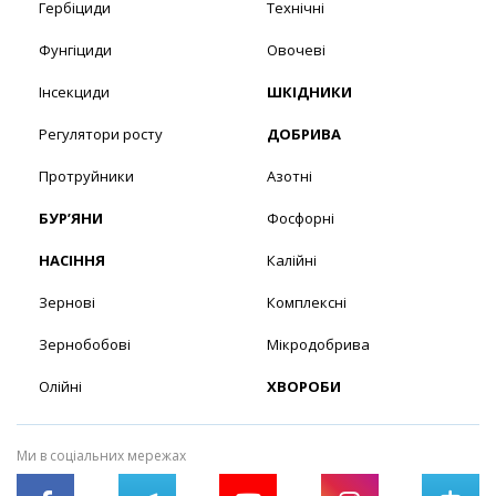
Гербіциди
Технічні
Фунгіциди
Овочеві
Інсекциди
ШКІДНИКИ
Регулятори росту
ДОБРИВА
Протруйники
Азотні
БУР’ЯНИ
Фосфорні
НАСІННЯ
Калійні
Зернові
Комплексні
Зернобобові
Мікродобрива
Олійні
ХВОРОБИ
Ми в соціальних мережах