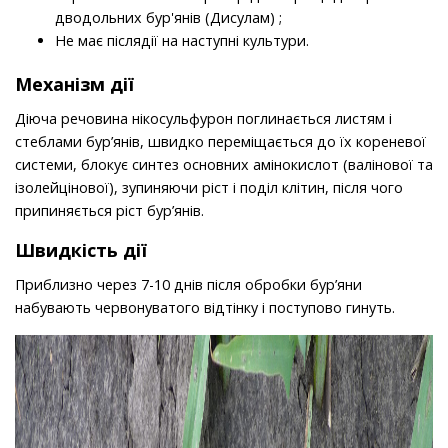
дводольних бур'янів (Дисулам) ;
Не має післядії на наступні культури.
Механізм дії
Діюча речовина нікосульфурон поглинається листям і
стеблами бур’янів, швидко переміщається до їх кореневої
системи, блокує синтез основних амінокислот (валінової та
ізолейцінової), зупиняючи ріст і поділ клітин, після чого
припиняється ріст бур’янів.
Швидкість дії
Приблизно через 7-10 днів після обробки бур’яни
набувають червонуватого відтінку і поступово гинуть.