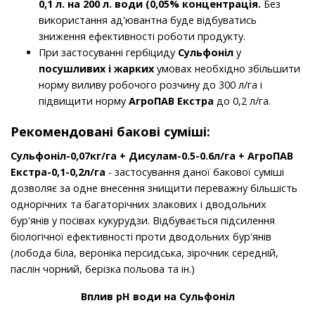
0,1 л. на 200 л. води (0,05% концентрація.
Без
використання ад'ювантна буде відбуватись
зниження ефективності роботи продукту.
При застосуванні гербіциду
Сульфоніл
у
посушливих і жарких
умовах необхідно збільшити
норму виливу робочого розчину до 300 л/га і
підвищити норму
АгроПАВ Екстра
до 0,2 л/га.
Рекомендовані бакові суміші:
Сульфоніл-0,07кг/га + Дисулам-0.5-0.6л/га + АгроПАВ
Екстра-0,1-0,2л/га
- застосування даної бакової суміші
дозволяє за одне внесення знищити переважну більшість
однорічних та багаторічних злакових і дводольних
бур'янів у посівах кукурудзи. Відбувається підсилення
біологічної ефективності проти дводольних бур'янів
(лобода біла, вероніка персидська, зірочник середній,
паслін чорний, берізка польова та ін.)
Вплив рН води на Сульфоніл