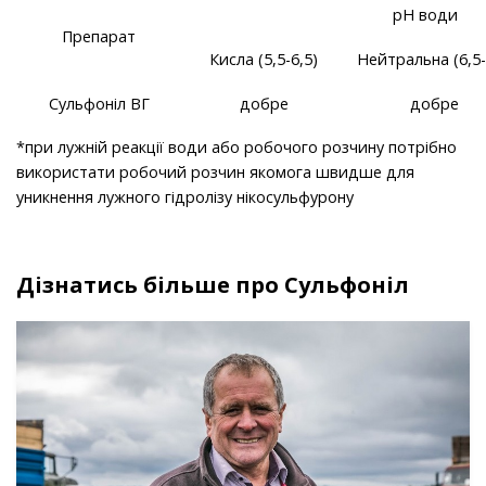
рН води
Препарат
Кисла (5,5-6,5)
Нейтральна (6,5-
Сульфоніл ВГ
добре
добре
*при лужній реакції води або робочого розчину потрібно
використати робочий розчин якомога швидше для
уникнення лужного гідролізу нікосульфурону
Дізнатись більше про Сульфоніл