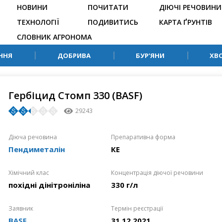
НОВИНИ
ПОЧИТАТИ
ДІЮЧІ РЕЧОВИНИ
ТЕХНОЛОГІЇ
ПОДИВИТИСЬ
КАРТА ҐРУНТІВ
СЛОВНИК АГРОНОМА
ННЯ
ДОБРИВА
БУР’ЯНИ
ХВ
Гербіцид Стомп 330 (BASF)
29243
Діюча речовина
Препаративна форма
Пендиметалін
КЕ
Хімічний клас
Концентрація діючої речовини
похідні дінітроніліна
330 г/л
Заявник
Термін реєстрації
BASF
31.12.2021