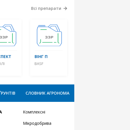
Всі препарати
СПЕКТ
ВІНГ П
ОЛІ
BASF
ҐРУНТІВ
СЛОВНИК АГРОНОМА
А
Комплексні
Мікродобрива