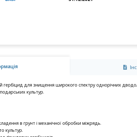
ормація
Ін
 гербіцид для знищення широкого спектру однорічних дводольн
сподарських культур.
кладення в грунт і механічної обробки міжрядь.
о культур.