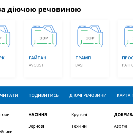
за діючою речовиною
РК
ГАЙТАН
ТРАМП
ПРО
AVGUST
BASF
РАНГ
ЧИТАТИ
ПОДИВИТИСЬ
ДІЮЧІ РЕЧОВИНИ
КАРТА 
ятори
НАСІННЯ
Круп’яні
ДОБРИВ
Зернові
Технічні
Азотні
уйники