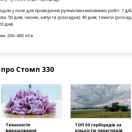
одом у поле для проведення ручних/механізованих робіт: 7 діб
а: 50 днів; часник, капуста (розсадна): 40 днів; томати (розсада)
20 днів.
и: 200–400 л/га.
 про Стомп 330
Технологія
ТОП 50 гербіцидів за
вирощування
кількістю переглядів