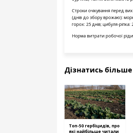
Строки очікування перед вих
(днів до збору врожаю): моркв
горох: 25 днів; цибуля-ріпка: 
Норма витрати робочої рідин
Дізнатись більше
Топ-50 гербіцидів, про
які найбільше читали