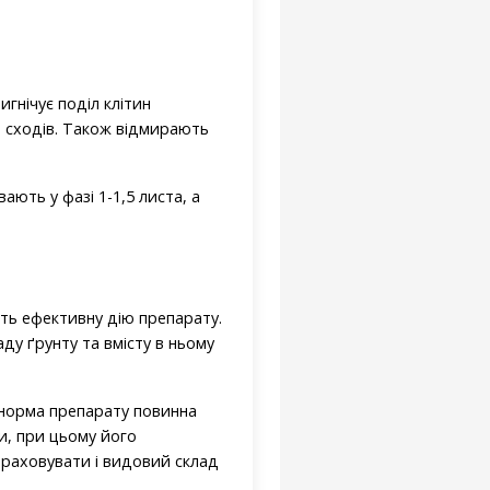
гнічує поділ клітин
и сходів. Також відмирають
ають у фазі 1-1,5 листа, а
ить ефективну дію препарату.
ду ґрунту та вмісту в ньому
, норма препарату повинна
и, при цьому його
раховувати і видовий склад