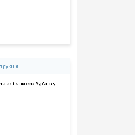
струкція
их і злакових бур’янів у