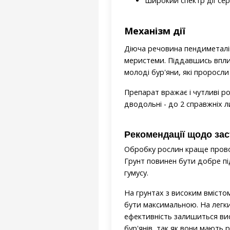
Широкий спектр дії сер
Механізм дії
Діюча речовина пендиметалін
меристеми. Піддавшись вплив
молоді бур'яни, які проросл
Препарат вражає і чутливі ро
дводольні - до 2 справжніх ли
Рекомендації щодо за
Обробку рослин краще провод
Грунт повинен бути добре пі
гумусу.
На грунтах з високим вмістом
бути максимальною. На легки
ефективність залишиться ви
бур'янів, так як вони мають р