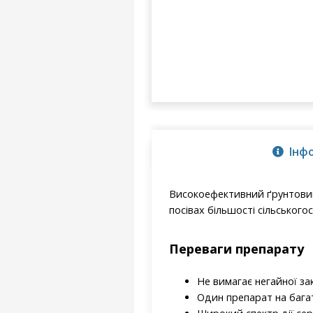
Інф
Високоефективний ґрунтовий
посівах більшості сільського
Переваги препарату
Не вимагає негайної за
Один препарат на багат