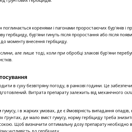
ед ґрунтових гербіцидів.
 поглинається коренями і пагонами проростаючих бур'янів і при
у гербіциду, бур'яни гинуть після проростання або після появ
и до моменту внесення гербіциду.
слини, але лише тоді, коли при обробці злакові бур'яни перебув
стків.
стосування
ити в суху безвітряну погоду, в ранкові години. Це забезпеч
дготовлений. Витрата препарату залежить від механічного скла
 гумусу, і в жарких умовах, де є ймовірність випадання опадів
х ґрунтах, де мало вміст гумусу, норму гербіциду треба знизит
сокою. Щоб визначити оптимальну дозу препарату необхідно в
ізну чутливість до гербіциду.