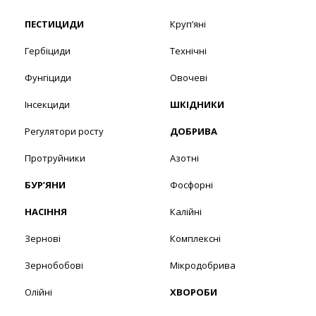
ПЕСТИЦИДИ
Круп’яні
Гербіциди
Технічні
Фунгіциди
Овочеві
Інсекциди
ШКІДНИКИ
Регулятори росту
ДОБРИВА
Протруйники
Азотні
БУР’ЯНИ
Фосфорні
НАСІННЯ
Калійні
Зернові
Комплексні
Зернобобові
Мікродобрива
Олійні
ХВОРОБИ