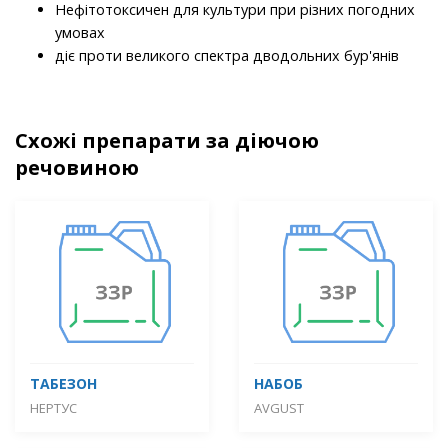
Нефітотоксичен для культури при різних погодних
умовах
діє проти великого спектра дводольних бур'янів
Схожі препарати за діючою
речовиною
ТАБЕЗОН
НАБОБ
НЕРТУС
AVGUST