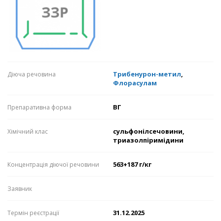
Трибенурон-метил
,
Діюча речовина
Флорасулам
ВГ
Препаративна форма
сульфонілсечовини,
Хімічний клас
триазолпіримідини
563+187 г/кг
Концентрація діючої речовини
Заявник
31.12.2025
Термін реєстрації