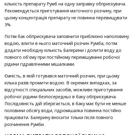
кількість препарату Румб на одну заправку обприскувача.
Рекомендується приготування маточного розчину, при
цьому концентрація препарату не повинна перевищувати
3%.
Потім бак обприскувача заповнити приблизно наполовину
водою, влити в нього маточний розчин Румба, потім
додати необхідну кількість Балерини і долити воду до
повного об'єму при постійному перемішуванні робочої
рідини гідравлічними мішалками.
Ємність, в якій готувався маточний розчин, при цьому
кілька разів промити водою. В окремих випадках, за
відсутності спеціальних засобів, можливе приготування
робочої рідини безпосередньо в баку обприскувача.
Послідовність дій зберігається, в баку має бути не менше
половини обсягу води, гідромішалка повинна постійно
працювати. Балерину вносити тільки після повного
розчинення Румби.