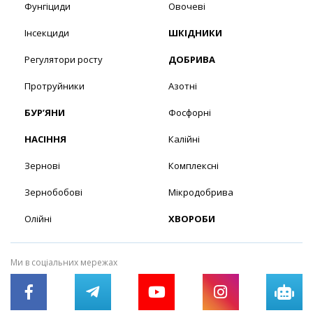
Фунгіциди
Овочеві
Інсекциди
ШКІДНИКИ
Регулятори росту
ДОБРИВА
Протруйники
Азотні
БУР’ЯНИ
Фосфорні
НАСІННЯ
Калійні
Зернові
Комплексні
Зернобобові
Мікродобрива
Олійні
ХВОРОБИ
Ми в соціальних мережах