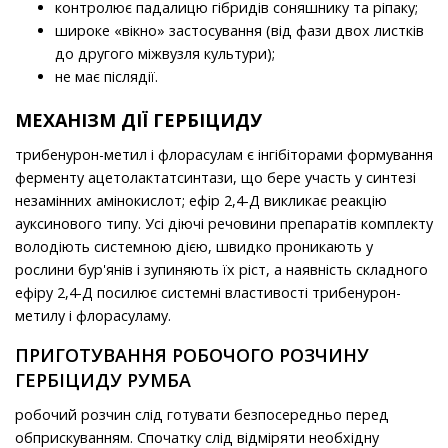
контролює падалицю гібридів соняшнику та ріпаку;
широке «вікно» застосування (від фази двох листків
до другого міжвузля культури);
не має післядії.
МЕХАНІЗМ ДІЇ ГЕРБІЦИДУ
трибенурон-метил і флорасулам є інгібіторами формування
ферменту ацетолактатсинтази, що бере участь у синтезі
незамінних амінокислот; ефір 2,4-Д викликає реакцію
ауксинового типу. Усі діючі речовини препаратів комплекту
володіють системною дією, швидко проникають у
рослини бур'янів і зупиняють їх ріст, а наявність складного
ефіру 2,4-Д посилює системні властивості трибенурон-
метилу і флорасуламу.
ПРИГОТУВАННЯ РОБОЧОГО РОЗЧИНУ
ГЕРБІЦИДУ РУМБА
робочий розчин слід готувати безпосередньо перед
обприскуванням. Спочатку слід відміряти необхідну