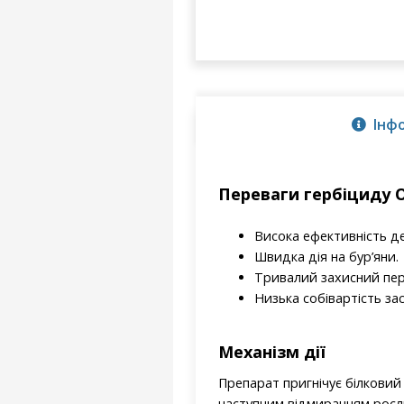
Інф
Переваги гербіциду 
Висока ефективність де
Швидка дія на бур’яни.
Тривалий захисний пер
Низька собівартість за
Механізм дії
Препарат пригнічує білковий 
наступним відмиранням росл