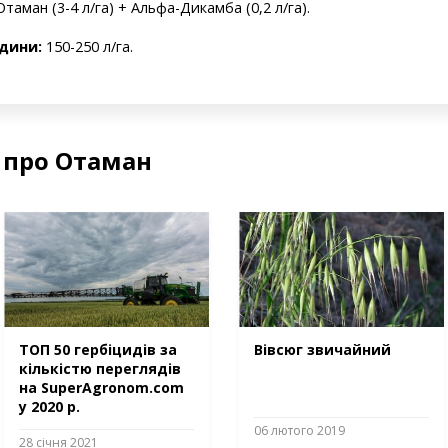
таман (3-4 л/га) + Альфа-Дикамба (0,2 л/га).
дини:
150-250 л/га.
 про Отаман
ТОП 50 гербіцидів за
Вівсюг звичайний
кількістю переглядів
на SuperAgronom.com
у 2020 р.
06 лютого 2019
28 січня 2021