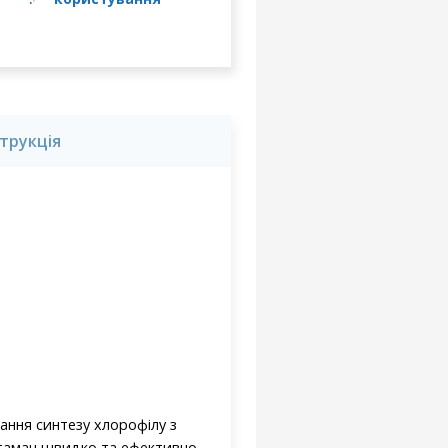
струкція
вання синтезу хлорофілу з
Отаман швидко та ефективно