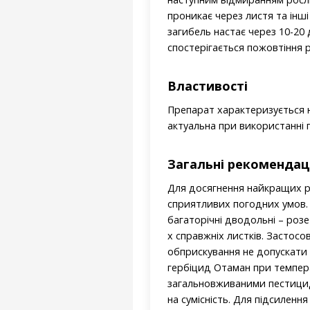
проникає через листя та інші
загибель настає через 10-20 
спостерігається пожовтіння р
Властивості
Препарат характеризується н
актуальна при використанні
Загальні рекомендац
Для досягнення найкращих ре
сприятливих погодних умов. О
багаторічні дводольні – розет
х справжніх листків. Застосо
обприскування не допускати 
гербіцид Отаман при темпера
загальновживаними пестицид
на сумісність. Для підсилення