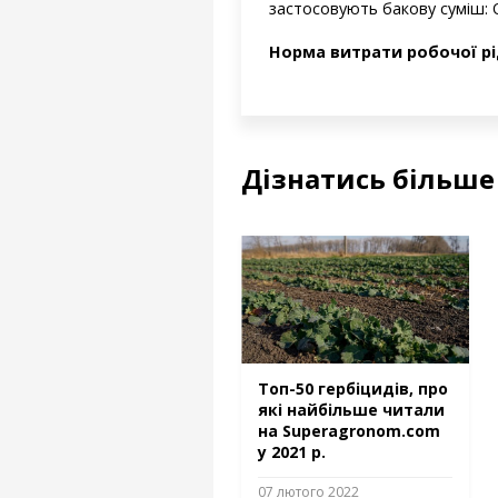
застосовують бакову суміш: О
Норма витрати робочої рі
Дізнатись більше
Топ-50 гербіцидів, про
які найбільше читали
на Superagronom.com
у 2021 р.
07 лютого 2022