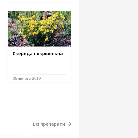
Скереда покрівельна
06 лютого 2019
Всі препарати