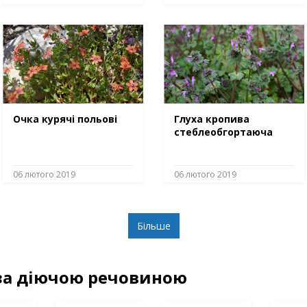
Очка курячі польові
Глуха кропива
стеблеобгортаюча
06 лютого 2019
06 лютого 2019
Більше
за діючою речовиною