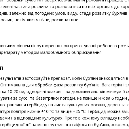
 зелені частини рослини та розноситься по всіх органах до кор
днів, залежно від погодних умов, виду, стадії розвитку бур’яні
ослин, потім листя в’яне, рослина гине.
изьким рівнем піноутворення при приготуванні робочого розчи
 препарату методом малооб’ємного обприскування.
ії
зультатів застосовуйте препарат, коли бур’яни знаходяться в 
птимальна для обробки фаза розвитку бур’янів: багаторічні злак
ка 10-20 см, однорічні злакові – за довжини листків мінімум 5 с
вувати за сухої та безвітряної погоди, не пізніше ніж за 6 годи
потрапляння гербіциду на листя культурних рослин, дерев та к
турі повітря нижче +10 °С та вище +25 °С. Гербіцид можна зм
ами на відповідних культурах. Проте в кожному випадку необ
 гербіцидної дії на менш чутливі до гліфосатів бур’яни, зокрема