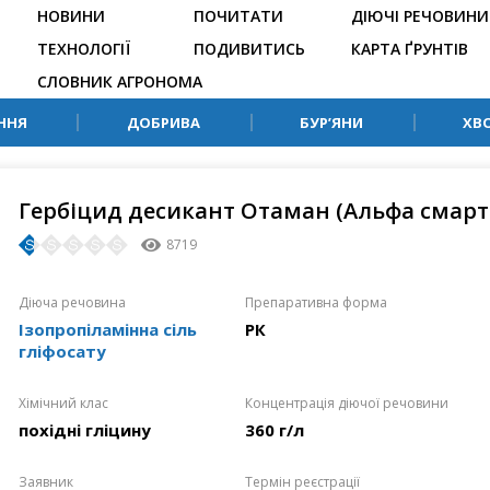
НОВИНИ
ПОЧИТАТИ
ДІЮЧІ РЕЧОВИНИ
ТЕХНОЛОГІЇ
ПОДИВИТИСЬ
КАРТА ҐРУНТІВ
СЛОВНИК АГРОНОМА
ННЯ
ДОБРИВА
БУР’ЯНИ
ХВ
Гербіцид десикант Отаман (Альфа смарт 
8719
Діюча речовина
Препаративна форма
Ізопропіламінна сіль
РК
гліфосату
Хімічний клас
Концентрація діючої речовини
похідні гліцину
360 г/л
Заявник
Термін реєстрації