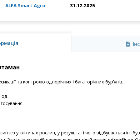
ALFA Smart Agro
31.12.2025
ормація
Ін
Отаман
сикації та контролю однорічних і багаторічних бур’янів.
іод.
стосування.
синтез у клітинах рослин, у результаті чого відбувається інгібу
ин. Завдяки сучасній поверхнево-активній речовині гербіцид 