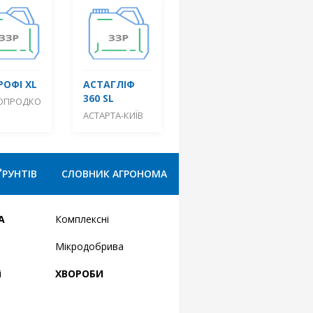
РОФІ XL
АСТАГЛІФ
360 SL
ОПРОДКО
АСТАРТА-КИЇВ
ҐРУНТІВ
СЛОВНИК АГРОНОМА
А
Комплексні
Мікродобрива
і
ХВОРОБИ