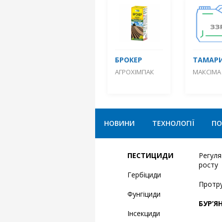
БРОКЕР
ТАМАРИ
АГРОХІМПАК
МАКСІМА
НОВИНИ
ТЕХНОЛОГІЇ
ПО
ПЕСТИЦИДИ
Регул
росту
Гербіциди
Протр
Фунгіциди
БУР’Я
Інсекциди