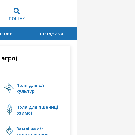
ПОШУК
ОРОБИ
ШКІДНИКИ
агро)
поля для с/г
культур
поля для пшениці
озимої
землі не с/г
користування