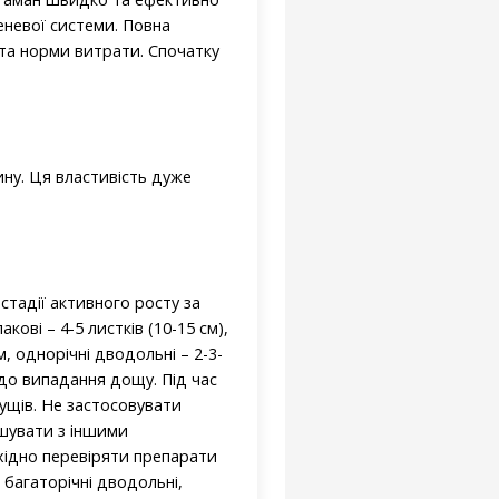
еневої системи. Повна
в та норми витрати. Спочатку
ну. Ця властивість дуже
стадії активного росту за
ові – 4-5 листків (10-15 см),
м, однорічні дводольні – 2-3-
н до випадання дощу. Під час
ущів. Не застосовувати
ішувати з іншими
хідно перевіряти препарати
, багаторічні дводольні,