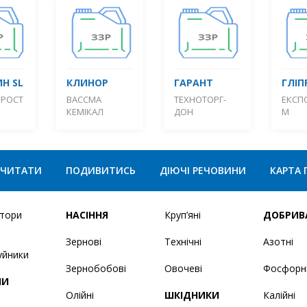
Н SL
КЛИНОР
ГАРАНТ
ГЛІП
 РОСТ
ВАССМА
ТЕХНОТОРГ-
ЕКСП
КЕМІКАЛ
ДОН
М
ЧИТАТИ
ПОДИВИТИСЬ
ДІЮЧІ РЕЧОВИНИ
КАРТА 
ятори
НАСІННЯ
Круп’яні
ДОБРИВ
Зернові
Технічні
Азотні
уйники
Зернобобові
Овочеві
Фосфорн
НИ
Олійні
ШКІДНИКИ
Калійні