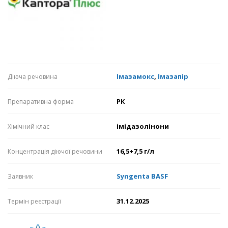
Імазамокс
,
Імазапір
Діюча речовина
РК
Препаративна форма
імідазолінони
Хімічний клас
16,5+7,5 г/л
Концентрація діючої речовини
Syngenta
BASF
Заявник
31.12.2025
Термін реєстрації