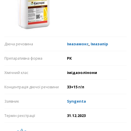
Імазамокс
,
Імазапір
Діюча речовина
РК
Препаративна форма
імідазолінони
Хімічний клас
33+15 г/л
Концентрація діючої речовини
Syngenta
Заявник
31.12.2023
Термін реєстрації