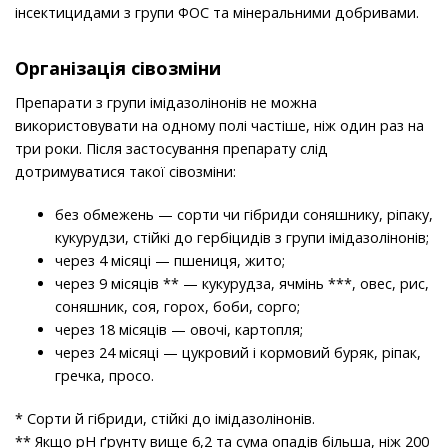
інсектицидами з групи ФОС та мінеральними добривами.
Організація сівозміни
Препарати з групи імідазолінонів не можна
використовувати на одному полі частіше, ніж один раз на
три роки. Після застосування препарату слід
дотримуватися такої сівозміни:
без обмежень — сорти чи гібриди соняшнику, ріпаку,
кукурудзи, стійкі до гербіцидів з групи імідазолінонів;
через 4 місяці — пшениця, жито;
через 9 місяців ** — кукурудза, ячмінь ***, овес, рис,
соняшник, соя, горох, боби, сорго;
через 18 місяців — овочі, картопля;
через 24 місяці — цукровий і кормовий буряк, ріпак,
гречка, просо.
* Сорти й гібриди, стійкі до імідазолінонів.
** Якщо рН ґрунту вище 6,2 та сума опадів більша, ніж 200