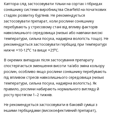
Каптора слід застосовувати тільки на сортах і гібридах
соняшнику системи виробництва Clearfield на початкових
стадіях розвитку бур’янів. Не рекомендується
застосовувати препарат, коли рослини соняшнику
перебувають у стресовому стані від впливу факторів
навколишнього середовища (низькі або навпаки високі
температури, сильна посуха, надмірна вологість тощо). Не
рекомендується застосовувати гербіцид при температурі
нижче +10-12°С та вище +25°С.
В окремих випадках після застосування препарату
спостерігається зменшення висоти та/або зміна кольору
рослин, особливо якщо рослини соняшнику перебувають
під впливом стресів навколишнього середовища (низькі
температури, сильна посуха, надмірна вологість). Як
правило, рослини набирають нормального вигляду й
росту протягом 1–2 тижнів.
Не рекомендується застосовувати в баковій суміші з
іншими гербіцидами (високоефективний препарат),