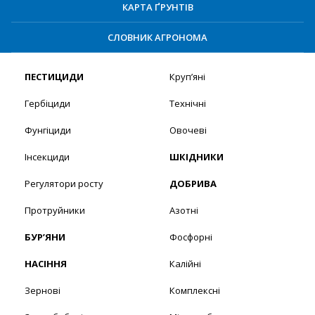
КАРТА ҐРУНТІВ
СЛОВНИК АГРОНОМА
ПЕСТИЦИДИ
Круп’яні
Гербіциди
Технічні
Фунгіциди
Овочеві
Інсекциди
ШКІДНИКИ
Регулятори росту
ДОБРИВА
Протруйники
Азотні
БУР’ЯНИ
Фосфорні
НАСІННЯ
Калійні
Зернові
Комплексні