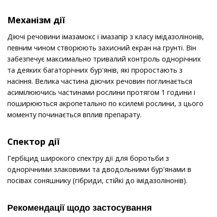
Механізм дії
Діючі речовини імазамокс і імазапір з класу імідазолінонів,
певним чином створюють захисний екран на грунті. Він
забезпечує максимально тривалий контроль однорічних
та деяких багаторічних бур'янів, які проростають з
насіння. Велика частина діючих речовин поглинається
асимілюючись частинами рослини протягом 1 години і
поширюються акропетально по ксилемі рослини, з цього
моменту починається вплив препарату.
Спектор дії
Гербіцид широкого спектру дії для боротьби з
однорічними злаковими та дводольними бур'янами в
посівах соняшнику (гібриди, стійкі до імідазолінонів).
Рекомендації щодо застосування