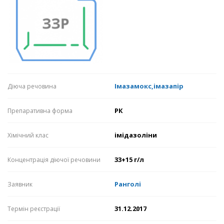
Імазамокс,імазапір
Діюча речовина
РК
Препаративна форма
імідазоліни
Хімічний клас
33+15 г/л
Концентрація діючої речовини
Ранголі
Заявник
31.12.2017
Термін реєстрації