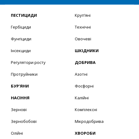
ПЕСТИЦИДИ
Круп’яні
Гербіциди
Технічні
Фунгіциди
Овочеві
Інсекциди
ШКІДНИКИ
Регулятори росту
ДОБРИВА
Протруйники
Азотні
БУР’ЯНИ
Фосфорні
НАСІННЯ
Калійні
Зернові
Комплексні
Зернобобові
Мікродобрива
Олійні
ХВОРОБИ