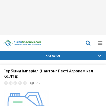
КАТАЛОГ
Гербіцид Імперіал (Нантонг Песті Агрокемікал
Ко.Лтд)
912