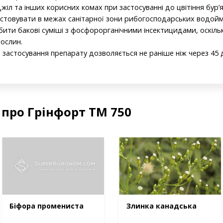
л та інших корисних комах при застосуванні до цвітіння бур’я
товувати в межах санітарної зони рибогосподарських водойм
ити бакові суміші з фосфорорганічними інсектицидами, оскіль
рослин.
застосування препарату дозволяється не раніше ніж через 45 дн
 про Грінфорт ТМ 750
Біфора промениста
Злинка канадська