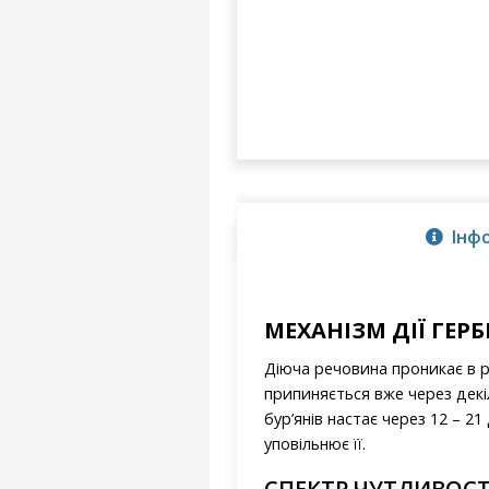
Інф
МЕХАНІЗМ ДІЇ ГЕР
Діюча речовина проникає в ро
припиняється вже через декіл
бур’янів настає через 12 – 2
уповільнює її.
СПЕКТР ЧУТЛИВОСТІ