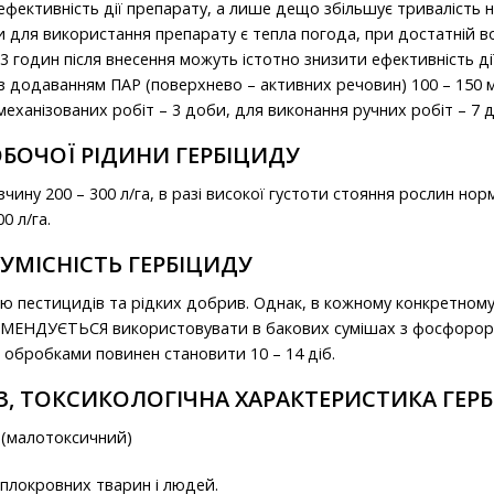
фективність дії препарату, а лише дещо збільшує тривалість на
ля використання препарату є тепла погода, при достатній воло
 3 годин після внесення можуть істотно знизити ефективність ді
 додаванням ПАР (поверхнево – активних речовин) 100 – 150 м
ханізованих робіт – 3 доби, для виконання ручних робіт – 7 ді
БОЧОЇ РІДИНИ ГЕРБІЦИДУ
ину 200 – 300 л/га, в разі високої густоти стояння рослин но
0 л/га.
СУМІСНІСТЬ ГЕРБІЦИДУ
тю пестицидів та рідких добрив. Однак, в кожному конкретному
РЕКОМЕНДУЄТЬСЯ використовувати в бакових сумішах з фосфорор
 обробками повинен становити 10 – 14 діб.
З, ТОКСИКОЛОГІЧНА ХАРАКТЕРИСТИКА ГЕР
с (малотоксичний)
плокровних тварин і людей.