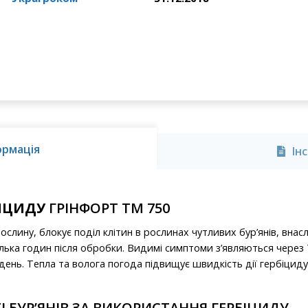
ормація
Ін
БІЦИДУ
ГРІНФОРТ ТМ 750
слину, блокує поділ клітин в рослинах чутливих бур’янів, внаслі
ька годин після обробки. Видимі симптоми з’являються через 7 
1 день. Тепла та волога погода підвищує швидкість дії гербіцид
 БУР’ЯНІВ ЗА ВИКОРИСТАННЯ ГЕРБІЦИДУ