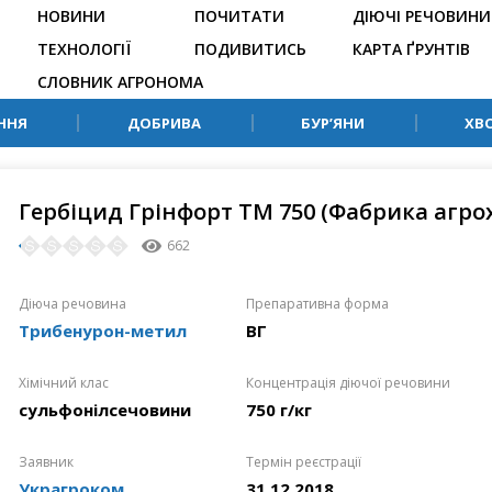
НОВИНИ
ПОЧИТАТИ
ДІЮЧІ РЕЧОВИНИ
ТЕХНОЛОГІЇ
ПОДИВИТИСЬ
КАРТА ҐРУНТІВ
СЛОВНИК АГРОНОМА
ННЯ
ДОБРИВА
БУР’ЯНИ
ХВ
Гербіцид Грінфорт ТМ 750 (Фабрика агрох
662
Діюча речовина
Препаративна форма
Трибенурон-метил
ВГ
Хімічний клас
Концентрація діючої речовини
сульфонілсечовини
750 г/кг
Заявник
Термін реєстрації
Украгроком
31.12.2018