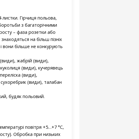
 листки. Гірчиця польова,
боротьби з багаторічними
росту – фаза розетки або
о знаходяться на більш пізніх
 і вони більше не конкурують
(види), жабрій (види),
 куколиця (види), кучерявець
переліска (види),
 сухоребрик (види), талабан
кий, будяк польовий.
емпературі повітря +5…+7 °С,
росту). Обробка при низьких