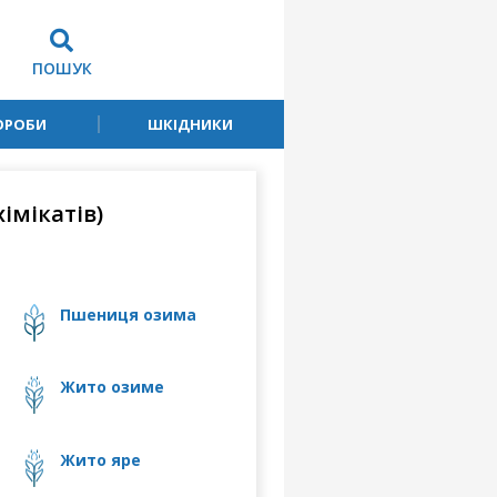
ПОШУК
ОРОБИ
ШКІДНИКИ
імікатів)
пшениця озима
жито озиме
жито яре