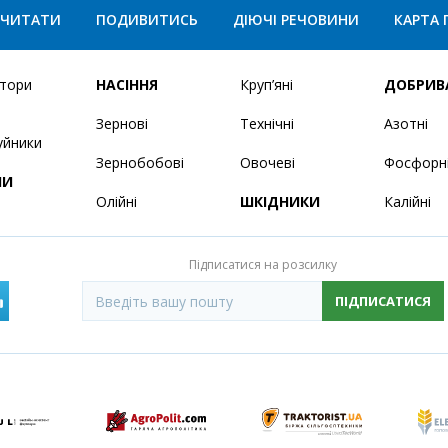
ЧИТАТИ
ПОДИВИТИСЬ
ДІЮЧІ РЕЧОВИНИ
КАРТА 
ятори
НАСІННЯ
Круп’яні
ДОБРИВ
Зернові
Технічні
Азотні
уйники
Зернобобові
Овочеві
Фосфорн
НИ
Олійні
ШКІДНИКИ
Калійні
Підписатися на розсилку
ПІДПИСАТИСЯ