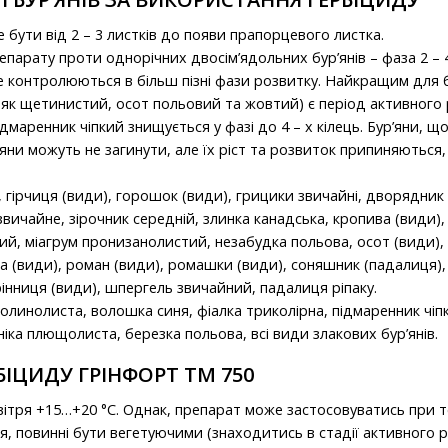
 бути від 2 – 3 листків до появи прапорцевого листка.
парату проти однорічних двосім’ядольних бур’янів – фаза 2 – 4
 контролюються в більш пізні фази розвитку. Найкращим для 
як щетинистий, осот польовий та жовтий) є період активного 
ідмаренник чіпкий знищується у фазі до 4 – х кілець. Бур’яни, щ
’яни можуть не загинути, але їх ріст та розвиток припиняються,
гірчиця (види), горошок (види), грицики звичайні, дворядник 
вичайне, зірочник середній, злинка канадська, кропива (види),
кий, міагрум пронизанолистий, незабудка польова, осот (види), 
 (види), роман (види), ромашки (види), соняшник (падалиця),
рінниця (види), шпергель звичайний, падалиця ріпаку.
олинолиста, волошка синя, фіалка триколірна, підмаренник чіп
ніка плющолиста, березка польова, всі види злакових бур’янів.
ІЦИДУ ГРІНФОРТ ТМ 750
тря +15…+20 °С. Однак, препарат може застосовуватись при т
ся, повинні бути вегетуючими (знаходитись в стадії активного 