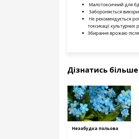
Малотоксичний для бджі
Забороняється викорис
Не рекомендується роб
токсикації культурних 
Збирання врожаю після 
Дізнатись більше
Незабудка польова