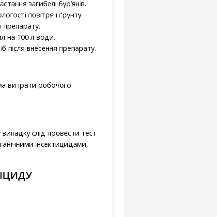
стання загибелі бур’янів.
гості повітря і ґрунту.
ї препарату.
л на 100 л води.
б після внесення препарату.
рма витрати робочого
 випадку слід провести тест
ганічними інсектицидами,
БІЦИДУ