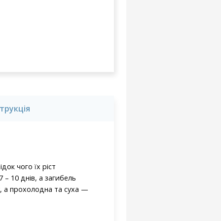
струкція
док чого їх ріст
– 10 днів, а загибель
у, а прохолодна та суха —