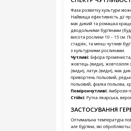
Фаза розвитку культури може
Найвища ефективність дії пре
мак дикий та ромашка краще
дводольними бур’янами (буд
висота рослини 10 – 15 см. П
стадіях, та менш чутливі бур
з культурними рослинами.
Чутливі:
Біфора промениста, 
жовтець (види), жовтозілля з
(види), латук (види), мак ди
привортень польовий, редька
польовий, фіалка польова, х
Помірончутливі:
Амброзія п
Стійкі:
Рутка лікарська, веро
ЗАСТОСУВАННЯ ГЕРБ
Оптимальна температура пові
але бур’яни, які обробляють