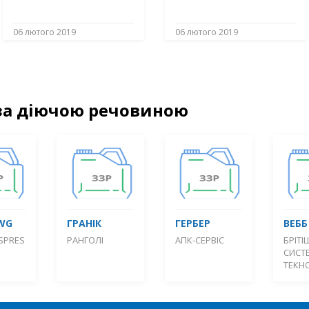
06 лютого 2019
06 лютого 2019
за діючою речовиною
WG
ГРАНІК
ГЕРБЕР
ВЕББ
SPRES
РАНГОЛІ
АПК-СЕРВІС
БРІТІ
СИСТ
ТЕКН