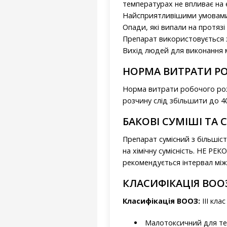
температурах не впливає на е
Найсприятливішими умовами д
Опади, які випали на протязі
Препарат використовується з
Вихід людей для виконання ме
НОРМА ВИТРАТИ РО
Норма витрати робочого розч
розчину слід збільшити до 40
БАКОВІ СУМІШІ ТА 
Препарат сумісний з більшіс
на хімічну сумісність. НЕ 
рекомендується інтервал між
КЛАСИФІКАЦІЯ ВОО
Класифікація ВООЗ:
ІІІ кла
Малотоксичний для те