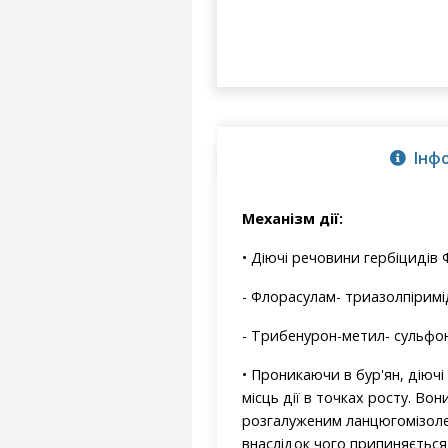
Інф
Механізм дії:
• Діючі речовини гербіцидів 
- Флорасулам- триазолпіримі
- Трибенурон-метил- сульфон
• Проникаючи в бур'ян, діюч
місць дії в точках росту. В
розгалуженим ланцюгомізолей
внаслідок чого припиняється 