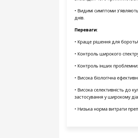
• Видимі симптоми з'являютьс
днів.
Переваги
:
• Краще рішення для боротьб
• Контроль широкого спектру
• Контроль інших проблемних 
• Висока біологічна ефективн
• Висока селективність до к
застосування у широкому діап
• Низька норма витрати преп