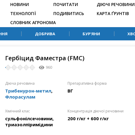
НОВИНИ
ПОЧИТАТИ
ДІЮЧІ РЕЧОВИНИ
ТЕХНОЛОГІЇ
ПОДИВИТИСЬ
КАРТА ҐРУНТІВ
СЛОВНИК АГРОНОМА
ННЯ
ДОБРИВА
БУР’ЯНИ
ХВ
Гербіцид Фаместра (FMC)
960
Діюча речовина
Препаративна форма
Трибенурон-метил
,
ВГ
Флорасулам
Хімічний клас
Концентрація діючої речовини
сульфонілсечовини,
200 г/кг + 600 г/кг
триазолпіримідини