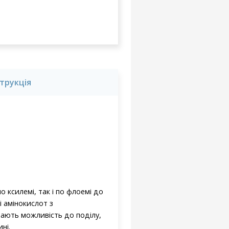
струкція
 ксилемі, так і по флоемі до
і амінокислот з
чають можливість до поділу,
ні.