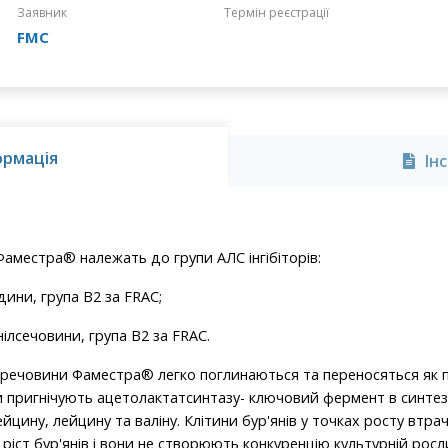
Заявник
Термін реєстрації
FMC
ормація
Ін
Фаместра® належать до групи АЛС інгібіторів:
дини, група B2 за FRAC;
ілсечовини, група B2 за FRAC.
і речовини Фаместра® легко поглинаються та переносяться як по
они пригнічують ацетолактатсинтазу- ключовий фермент в синтез
цину, лейцину та валіну. Клітини бур'янів у точках росту втра
ріст бур'янів і вони не створюють конкуренцію культурній росли