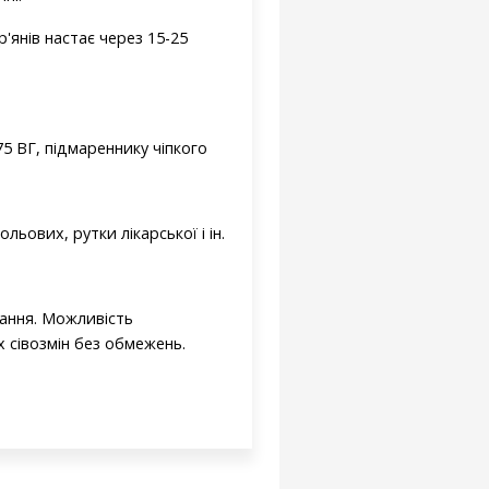
'янів настає через 15-25
5 ВГ, підмареннику чіпкого
ьових, рутки лікарської і ін.
вання. Можливість
х сівозмін без обмежень.