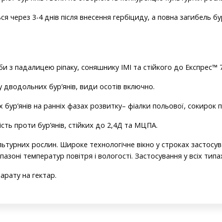
я через 3-4 днів після внесення гербіциду, а повна загибель бур
и з падалицею ріпаку, соняшнику ІМІ та стійкого до Експрес™ 7
 дводольних бур’янів, види осотів включно.
бур’янів на ранніх фазах розвитку– фіалки польової, сокирок пол
ість проти бур’янів, стійких до 2,4Д та МЦПА.
ультурних рослин. Широке технологічне вікно у строках застосу
азоні температур повітря і вологості. Застосування у всіх типа
арату на гектар.