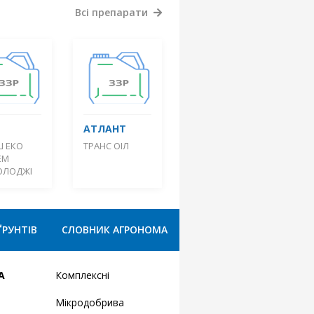
Всі препарати
АТЛАНТ
Ш ЕКО
ТРАНС ОІЛ
ЕМ
ОЛОДЖІ
ҐРУНТІВ
СЛОВНИК АГРОНОМА
А
Комплексні
Мікродобрива