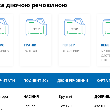
за діючою речовиною
WG
ГРАНІК
ГЕРБЕР
ВЕББ
SPRES
РАНГОЛІ
АПК-СЕРВІС
БРІТІ
СИСТ
ТЕКН
ЧИТАТИ
ПОДИВИТИСЬ
ДІЮЧІ РЕЧОВИНИ
КАРТА 
ятори
НАСІННЯ
Круп’яні
ДОБРИВ
Зернові
Технічні
Азотні