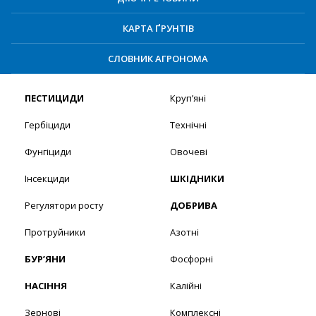
КАРТА ҐРУНТІВ
СЛОВНИК АГРОНОМА
ПЕСТИЦИДИ
Круп’яні
Гербіциди
Технічні
Фунгіциди
Овочеві
Інсекциди
ШКІДНИКИ
Регулятори росту
ДОБРИВА
Протруйники
Азотні
БУР’ЯНИ
Фосфорні
НАСІННЯ
Калійні
Зернові
Комплексні