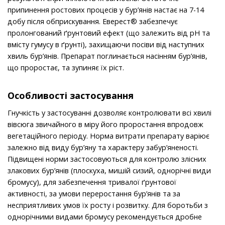
припинення ростових процесiв у бур’янiв настає на 7-14
добу пiсля обприскування. Еверест® забезпечує
пролонгований ґрунтовий ефект (що залежить вiд pH та
вмiсту гумусу в ґрунтi), захищаючи посiви вiд наступних
хвиль бур’янiв. Препарат поглинається насiнням бур’янiв,
що проростає, та зупиняє їх рiст.
Особливості застосування
Гнучкiсть у застосуваннi дозволяє контролювати всi хвилi
вiвсюга звичайного в мiру його проростання впродовж
вегетацiйного перiоду. Норма витрати препарату варiює
залежно вiд виду бур’яну та характеру забур’яненостi.
Пiдвищенi норми застосовуються для контролю злiсних
злакових бур’янiв (плоскуха, мишiй сизий, однорiчнi види
бромусу), для забезпечення тривалої ґрунтової
активностi, за умови переростання бур’янiв та за
несприятливих умов їх росту i розвитку. Для боротьби з
однорiчними видами бромусу рекомендується дробне