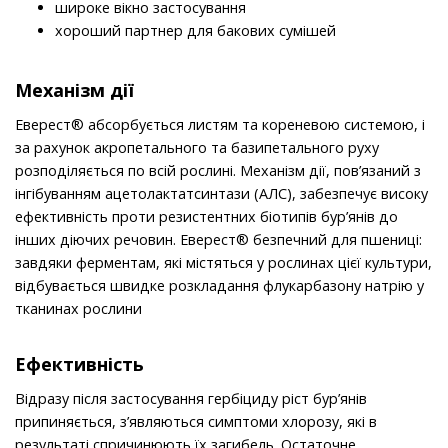
широке вiкно застосування
хороший партнер для бакових сумiшей
Механізм дії
Еверест® абсорбується листям та кореневою системою, i
за рахунок акропетального та базипетального руху
розподiляється по всiй рослинi. Механiзм дiї, пов’язаний з
iнгiбуванням ацетолактатсинтази (АЛС), забезпечує високу
ефективнiсть проти резистентних бiотипiв бур’янiв до
iнших дiючих речовин. Еверест® безпечний для пшеницi:
завдяки ферментам, якi мiстяться у рослинах цiєї культури,
вiдбувається швидке розкладання флукарбазону натрiю у
тканинах рослини
Ефективність
Вiдразу пiсля застосування гербiциду рiст бур’янiв
припиняється, з’являються симптоми хлорозу, якi в
результатi спричинюють їх загибель. Остаточне