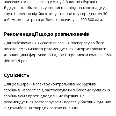
внесення (осiнь — весна) у фазу 2-3 листкiв бур’янiв.
Вiдсутнiсть обмежень у сiвозмiнi: перiод напiврозпаду у
ґрунтi залежно вiд його типу становить у середньому 30
дiб. Норма витрати робочого розчину — 200-300 л/га.
Рекомендації щодо розпилювачів
Для забезпечення якiсного внесення препарату та його
високої ефективностi рекомендується використовувати
двоплощиннi форсунки IDTA, IDKT з розмiром крапель 350-
480 МОД μm.
Сумісність
Для розширення спектру контрольованих бур’янiв
гербiцид Еверест слiд застосовувати в бакових сумiшах iз
гербiцидами проти дводольних бур’янiв. Не
рекомендується застосовувати Еверест у бакових сумiшах
iз дикамбою на твердих сортах пшеницi.