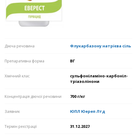
Флукарбазону натрієва сіль
Діюча речовина
ВГ
Препаративна форма
сульфоніламіно-карбоніл-
Хімічний клас
тріазолінони
700 г/кг
Концентрація діючої речовини
ЮПЛ Юереп Лтд
Заявник
31.12.2027
Термін реєстрації