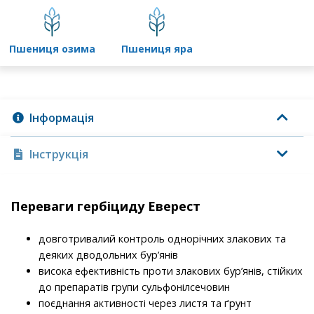
пшениця озима
пшениця яра
Інформація
Інструкція
Переваги гербіциду Еверест
довготривалий контроль однорiчних злакових та
деяких дводольних бур’янiв
висока ефективнiсть проти злакових бур’янiв, стiйких
до препаратiв групи сульфонiлсечовин
поєднання активностi через листя та ґрунт