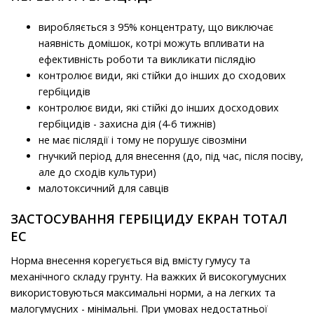
виробляється з 95% концентрату, що виключає
наявність домішок, котрі можуть впливати на
ефективність роботи та викликати післядію
контролює види, які стійки до інших до сходових
гербіцидів
контролює види, які стійкі до інших досходових
гербіцидів - захисна дія (4-6 тижнів)
не має післядії і тому не порушує сівозміни
гнучкий період для внесення (до, під час, після посіву,
але до сходів культури)
малотоксичний для савців
ЗАСТОСУВАННЯ ГЕРБІЦИДУ ЕКРАН ТОТАЛ
ЕС
Норма внесення корегується від вмісту гумусу та
механічного складу грунту. На важких й високогумусних
використовуються максимальні норми, а на легких та
малогумусних - мінімальні. При умовах недостатньої