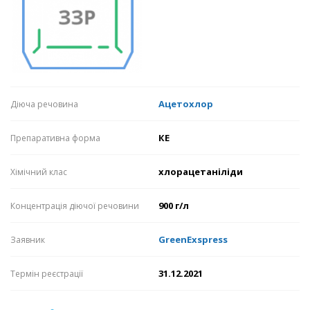
Ацетохлор
Діюча речовина
КЕ
Препаративна форма
хлорацетаніліди
Хімічний клас
900 г/л
Концентрація діючої речовини
GreenExspress
Заявник
31.12.2021
Термін реєстрації