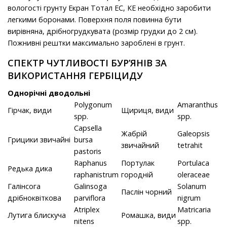
вологості грунту Екран Тотал ЕС, КЕ необхідно заробити
легкими боронами. Поверхня поля повинна бути
вирівняна, дрібногрудкувата (розмір грудки до 2 см).
Пожнивні рештки максимально зароблені в грунт.
СПЕКТР ЧУТЛИВОСТІ БУР’ЯНІВ ЗА
ВИКОРИСТАННЯ ГЕРБІЦИДУ
Однорічні дводольні
Polygonum
Amaranthus
Гірчак, види
Щириця, види
spp.
spp.
Capsella
Жабрій
Galeopsis
Грицики звичайні
bursa
звичайний
tetrahit
pastoris
Raphanus
Портулак
Portulaca
Редька дика
raphanistrum
городній
oleraceae
Галінсога
Galinsoga
Solanum
Паслін чорний
дрібноквіткова
parviflora
nigrum
Atriplex
Matricaria
Лутига блискуча
Ромашка, види
nitens
spp.