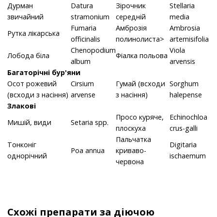
Дурман
Datura
Зірочник
Stellaria
звичайний
stramonium
середній
media
Fumaria
Амброзія
Ambrosia
Рутка лікарська
officinalis
полинолиста>
artemisifolia
Chenopodium
Viola
Лобода біла
Фіалка польова
album
arvensis
Багаторічні бур'яни
Осот рожевий
Cirsium
Гумай (всходи
Sorghum
(всходи з насіння)
arvense
з насіння)
halepense
Злакові
Просо куряче,
Echinochloa
Мишій, види
Setaria spp.
плоскуха
crus-galli
Пальчатка
Тонконіг
Digitaria
Poa аnnua
криваво-
однорічний
ischaemum
червона
Схожі препарати за діючою