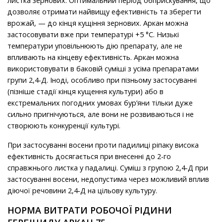
листка зернових. Оптимальний період обприскування, що
дозволяє отримати найвищу ефективність та зберегти
врожай, — до кінця кущіння зернових. Аркан можна
застосовувати вже при температурі +5 °С. Низькі
температури уповільнюють дію препарату, але не
впливають на кінцеву ефективність. Аркан можна
використовувати в баковій суміші з усіма препаратами
групи 2,4-Д. Іноді, особливо при пізньому застосуванні
(пізніше стадії кінця кущення культури) або в
екстремальних погодних умовах бур’яни тільки дуже
сильно пригнічуються, але вони не розвиваються і не
створюють конкуренції культурі.
При застосуванні восени проти падилиці ріпаку висока
ефективність досягається при внесенні до 2-го
справжнього листка у падалиці. Суміш з групою 2,4-Д при
застосуванні восени, недопустима через можливий вплив
діючої речовини 2,4-Д на цільову культуру.
НОРМА ВИТРАТИ РОБОЧОЇ РІДИНИ