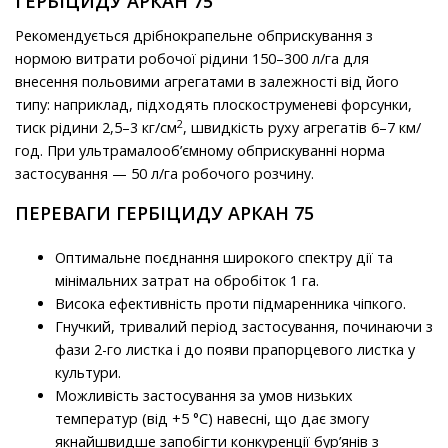
ГЕРБІЦИДУ АРКАН 75
Рекомендується дрібнокрапельне обприскування з
нормою витрати робочої рідини 150–300 л/га для
внесення польовими агрегатами в залежності від його
типу: наприклад, підходять плоскоструменеві форсунки,
2
тиск рідини 2,5–3 кг/см
, швидкість руху агрегатів 6–7 км/
год. При ультрамалооб’ємному обприскуванні норма
застосування — 50 л/га робочого розчину.
ПЕРЕВАГИ ГЕРБІЦИДУ АРКАН 75
Оптимальне поєднання широкого спектру дії та
мінімальних затрат на обробіток 1 га.
Висока ефективність проти підмаренника чіпкого.
Гнучкий, тривалий період застосування, починаючи з
фази 2-го листка і до появи прапорцевого листка у
культури.
Можливість застосування за умов низьких
температур (від +5 °C) навесні, що дає змогу
якнайшвидше запобігти конкуренції бур’янів з