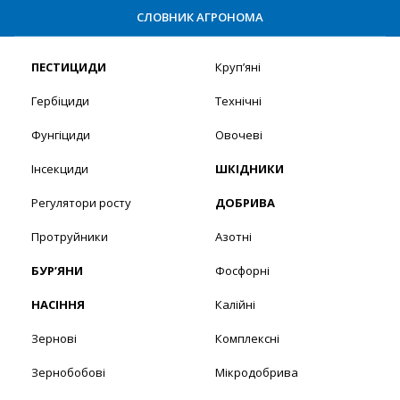
СЛОВНИК АГРОНОМА
ПЕСТИЦИДИ
Круп’яні
Гербіциди
Технічні
Фунгіциди
Овочеві
Інсекциди
ШКІДНИКИ
Регулятори росту
ДОБРИВА
Протруйники
Азотні
БУР’ЯНИ
Фосфорні
НАСІННЯ
Калійні
Зернові
Комплексні
Зернобобові
Мікродобрива