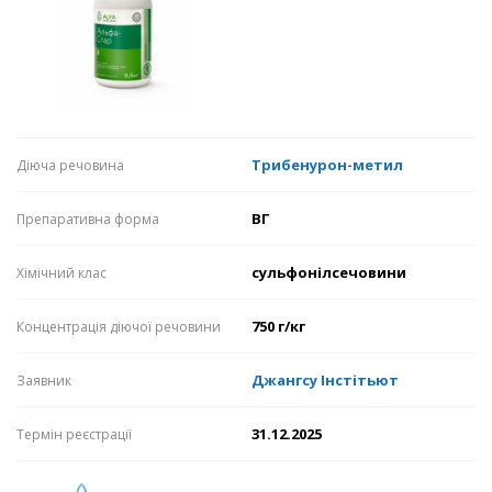
Трибенурон-метил
Діюча речовина
ВГ
Препаративна форма
сульфонілсечовини
Хімічний клас
750 г/кг
Концентрація діючої речовини
Джангсу Інстітьют
Заявник
31.12.2025
Термін реєстрації