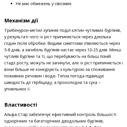
Не має обмежень у сівозміні.
Механізм дії
Трибенурон-метил зупиняє поділ клітин чутливих бур’янів,
у результаті чого їх ріст припиняється через декілька
годин після обробки. Видимі симптоми з’являються через
5-8 днів, а загибель бур’янів настає через 10-25 днів. Менш
чутливі бур’яни та ті, що перебувають на більш пізній
стадії росту, можуть не загинути, але їх ріст припиняється і
вони більше не конкурують з культурою за споживання
поживних речовин і води. Тепла погода підвищує
швидкість дії гербіциду, а прохолодна та суха –
уповільнює її.
Властивості
Альфа-Стар забезпечує ефективний контроль більшості
однорічних та багаторічних дводольних бур’янів,