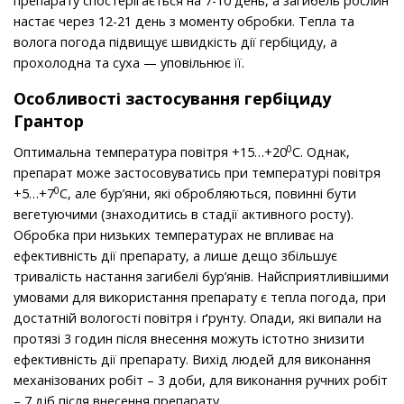
препарату спостерігається на 7-10 день, а загибель рослин
настає через 12-21 день з моменту обробки. Тепла та
волога погода підвищує швидкість дії гербіциду, а
прохолодна та суха — уповільнює її.
Особливості застосування гербіциду
Грантор
0
Оптимальна температура повітря +15…+20
С. Однак,
препарат може застосовуватись при температурі повітря
0
+5…+7
С, але бур’яни, які обробляються, повинні бути
вегетуючими (знаходитись в стадії активного росту).
Обробка при низьких температурах не впливає на
ефективність дії препарату, а лише дещо збільшує
тривалість настання загибелі бур’янів. Найсприятливішими
умовами для використання препарату є тепла погода, при
достатній вологості повітря і ґрунту. Опади, які випали на
протязі 3 годин після внесення можуть істотно знизити
ефективність дії препарату. Вихід людей для виконання
механізованих робіт – 3 доби, для виконання ручних робіт
– 7 діб після внесення препарату.