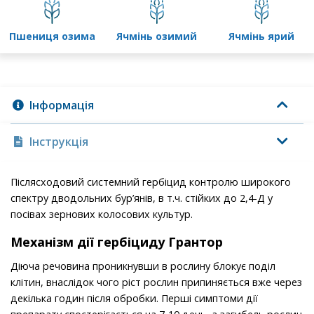
пшениця озима
ячмінь озимий
ячмінь ярий
Інформація
Інструкція
Післясходовий системний гербіцид контролю широкого
спектру дводольних бур’янів, в т.ч. стійких до 2,4-Д у
посівах зернових колосових культур.
Механізм дії гербіциду Грантор
Діюча речовина проникнувши в рослину блокує поділ
клітин, внаслідок чого ріст рослин припиняється вже через
декілька годин після обробки. Перші симптоми дії