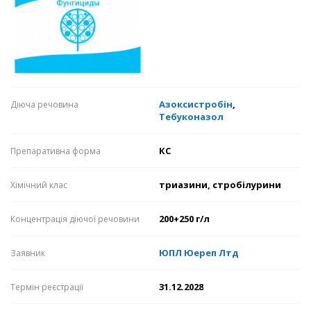
Азоксистробін
,
Діюча речовина
Тебуконазол
КС
Препаративна форма
триазини, стробілурини
Хімічний клас
200+250 г/л
Концентрація діючої речовини
ЮПЛ Юереп Лтд
Заявник
31.12.2028
Термін реєстрації