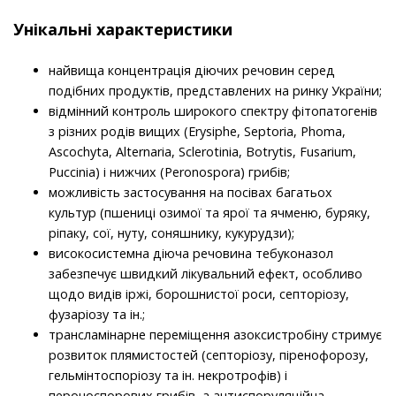
Унікальні характеристики
найвища концентрація діючих речовин серед
подібних продуктів, представлених на ринку України;
відмінний контроль широкого спектру фітопатогенів
з різних родів вищих (Erysiphe, Septoria, Phoma,
Ascochyta, Alternaria, Sclerotinia, Botrytis, Fusarium,
Puccinia) і нижчих (Peronospora) грибів;
можливість застосування на посівах багатьох
культур (пшениці озимої та ярої та ячменю, буряку,
ріпаку, сої, нуту, соняшнику, кукурудзи);
високосистемна діюча речовина тебуконазол
забезпечує швидкий лікувальний ефект, особливо
щодо видів іржі, борошнистої роси, септоріозу,
фузаріозу та ін.;
трансламінарне переміщення азоксистробіну стримує
розвиток плямистостей (септоріозу, піренофорозу,
гельмінтоспоріозу та ін. некротрофів) і
пероноспорових грибів, а антиспоруляційна