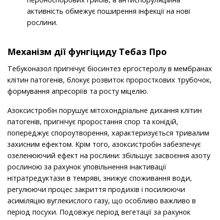
активність обмежує поширення інфекції на нові
рослини.
Механізм дії фунгіциду Тебаз Про
Тебуконазол пригнiчує бiосинтез ергостеролу в мембранах
клiтин патогенiв, блокує розвиток проросткових трубочок,
формування апресорiїв та росту мiцелiю.
Азоксистробiн порушує мiтохондрiальне дихання клiтин
патогенiв, пригнiчує проростання спор та конiдiй,
попереджує спороутворення, характеризується тривалим
захисним ефектом. Крiм того, азоксистробiн забезпечує
озеленюючий ефект на рослини: збiльшує засвоєння азоту
рослиною за рахунок уповiльнення iнактивацiї
нiтратредуктази в темрявi, знижує споживання води,
регулюючи процес закриття продихiв i посилюючи
асимiляцiю вуглекислого газу, що особливо важливо в
перiод посухи. Подовжує перiод вегетацiї за рахунок