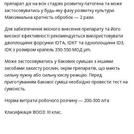
препарат дiє на всiх стадiях розвитку патогена та може
застосовуватись у будь-яку фазу розвитку культури.
Максимальна кратнiсть обробок — 2 рази.
Для забезпечення якiсного внесення препарату та його
високої ефективностi рекомендується використовувати
двоплощиннi форсунки IDTA, IDKT та одноплощиннi ID3,
IDK з розмiром крапель 350-550 МОД μm.
Може застосовуватись у бакових сумiшах з iншими
засобами захисту рослин, окрiм препаратiв, що мають
сильну лужну або сильну кислу реакцiю. Перед
приготуванням бакової сумiшi необхiдно провести тест на
сумiснiсть.
Норма витрати робочого розчину — 200-300 л/га
Класифікація ВООЗ: ІІІ клас.