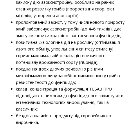
захисну дію азоксистробіну, особливо на ранніх
стадіях розвитку грибів (проростання спор, ріст
міцелію, утворення апресоріїв);
пролонгований захист, у тому числі нового приросту,
який забезпечує азоксистробін (до 4–6 тижнів), дає
змогу зменшити кратність застосування фунгіцидів;
позитивна фізіологічна дія на рослину (оптимізація
азотного обміну, уповільнення синтезу етилену)
сприяє максимальній реалізації генетичного
потенціалу врожайності сорту (гібрида);
поєднання двох діючих речовин з різними
механізмами впливу запобігає виникненню у грибів
резистентності до фунгіциду;
склад, концентрація та формуляція ТЕБАЗ ПРО
відповідають вимогам до фунгіцидного захисту як в
інтенсивних технологіях вирощування, так і в
класичних;
бездоганна якість продукту від європейського
виробника.