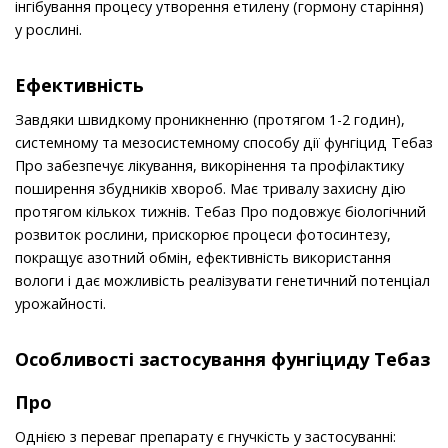
iнгiбування процесу утворення етилену (гормону старiння)
у рослинi.
Ефективність
Завдяки швидкому проникненню (протягом 1-2 годин),
системному та мезосистемному способу дiї фунгiцид Тебаз
Про забезпечує лiкування, викорiнення та профiлактику
поширення збудникiв хвороб. Має тривалу захисну дiю
протягом кiлькох тижнiв. Тебаз Про подовжує бiологiчний
розвиток рослини, прискорює процеси фотосинтезу,
покращує азотний обмiн, ефективнiсть використання
вологи i дає можливiсть реалiзувати генетичний потенцiал
урожайностi.
Особливості застосування фунгіциду Тебаз
Про
Однiєю з переваг препарату є гнучкiсть у застосуваннi: