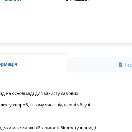
ормація
Ін
д на основі міді для захисту садових
лексу хвороб, в тому числі від парші яблуні
дяки мак­симальній кількості біодоступної міді