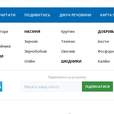
ЧИТАТИ
ПОДИВИТИСЬ
ДІЮЧІ РЕЧОВИНИ
КАРТА 
ятори
НАСІННЯ
Круп’яні
ДОБРИВ
Зернові
Технічні
Азотні
уйники
Зернобобові
Овочеві
Фосфорн
НИ
Олійні
ШКІДНИКИ
Калійні
Підписатися на розсилку
ПІДПИСАТИСЯ