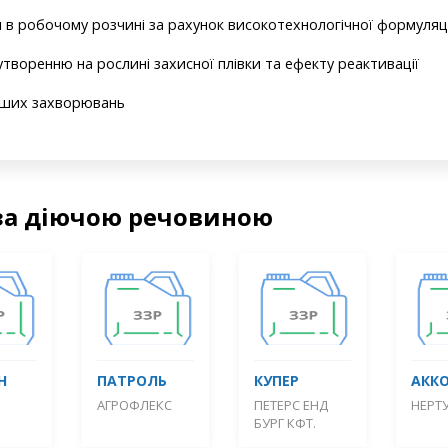
в робо­чо­му розчині за рахунок високо­тех­но­ло­гіч­ної формуляц
утворенню на рослині захисної плівки та ефекту реактивації
інших захворювань
за діючою речовиною
Н
ПАТРОЛЬ
КУПЕР
АКК
АГРОФЛЕКС
ПЕТЕРС ЕНД
НЕРТ
БУРГ КФТ.