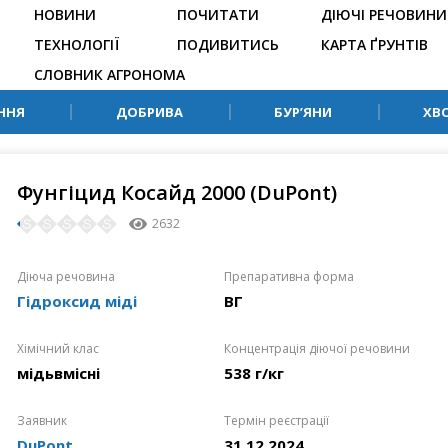
НОВИНИ
ПОЧИТАТИ
ДІЮЧІ РЕЧОВИНИ
ТЕХНОЛОГІЇ
ПОДИВИТИСЬ
КАРТА ҐРУНТІВ
СЛОВНИК АГРОНОМА
ННЯ
ДОБРИВА
БУР’ЯНИ
ХВ
Фунгіцид Косайд 2000 (DuPont)
2632
Діюча речовина
Препаративна форма
Гідроксид міді
ВГ
Хімічний клас
Концентрація діючої речовини
мідьвмісні
538 г/кг
Заявник
Термін реєстрації
DuPont
31.12.2024