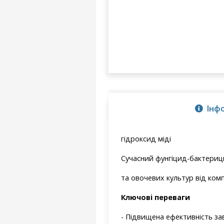
Інф
гідроксид міді
Сучасний фунгіцид-бактерици
та овочевих культур від комп
Ключовi переваги
- Підвищена ефективність зав