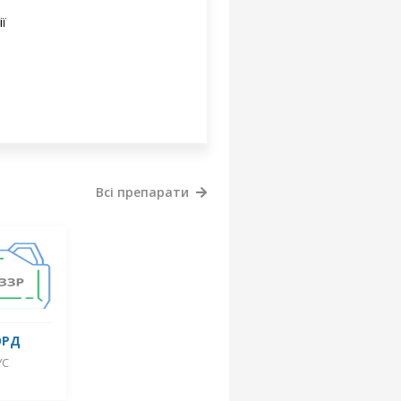
ії
Всі препарати
ОРД
УС