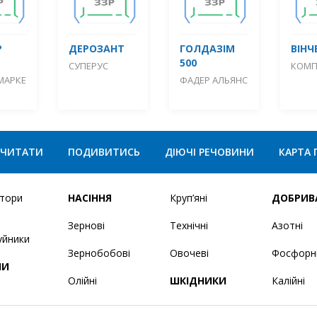
Р
ДЕРОЗАНТ
ГОЛДАЗІМ
ВІНЧ
500
СУПЕРУС
КОМП
МАРКЕ
ФАДЕР АЛЬЯНС
ЧИТАТИ
ПОДИВИТИСЬ
ДІЮЧІ РЕЧОВИНИ
КАРТА 
ятори
НАСІННЯ
Круп’яні
ДОБРИВ
Зернові
Технічні
Азотні
уйники
Зернобобові
Овочеві
Фосфорн
НИ
Олійні
ШКІДНИКИ
Калійні