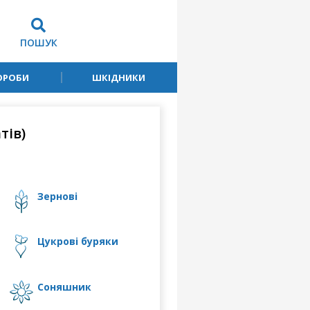
ПОШУК
ОРОБИ
ШКІДНИКИ
тів)
зернові
цукрові буряки
соняшник