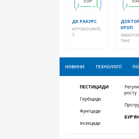
ДК РАКУРС
ДОКТО
КРОП
АГРОБІОСИНТЕ
З
ХІМАГРО
ТИНГ
НОВИНИ
ТЕХНОЛОГІЇ
ПО
ПЕСТИЦИДИ
Регул
росту
Гербіциди
Протр
Фунгіциди
БУР’Я
Інсекциди