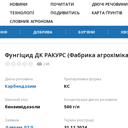
НОВИНИ
ПОЧИТАТИ
ДІЮЧІ РЕЧОВИНИ
ТЕХНОЛОГІЇ
ПОДИВИТИСЬ
КАРТА ҐРУНТІВ
СЛОВНИК АГРОНОМА
ННЯ
ДОБРИВА
БУР’ЯНИ
ХВ
Фунгіцид ДК РАКУРС (Фабрика агрохіміка
248
Діюча речовина
Препаративна форма
Карбендазим
КС
Хімічний клас
Концентрація діючої речовини
бензимідазоли
500 г/л
Заявник
Термін реєстрації
Давкем ЛТД
31.12.2024