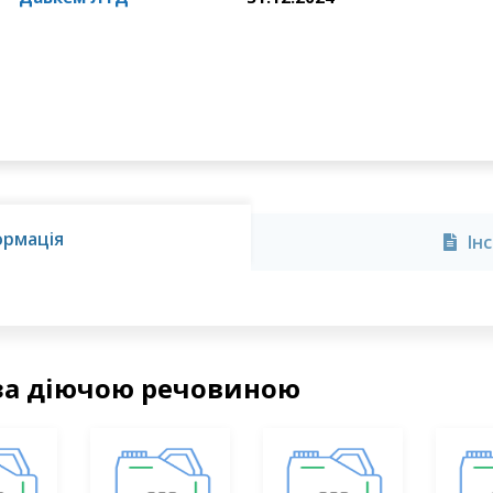
ормація
Ін
за діючою речовиною