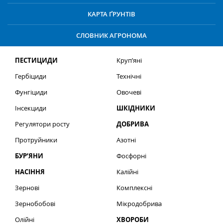
КАРТА ҐРУНТІВ
СЛОВНИК АГРОНОМА
ПЕСТИЦИДИ
Круп’яні
Гербіциди
Технічні
Фунгіциди
Овочеві
Інсекциди
ШКІДНИКИ
Регулятори росту
ДОБРИВА
Протруйники
Азотні
БУР’ЯНИ
Фосфорні
НАСІННЯ
Калійні
Зернові
Комплексні
Зернобобові
Мікродобрива
Олійні
ХВОРОБИ