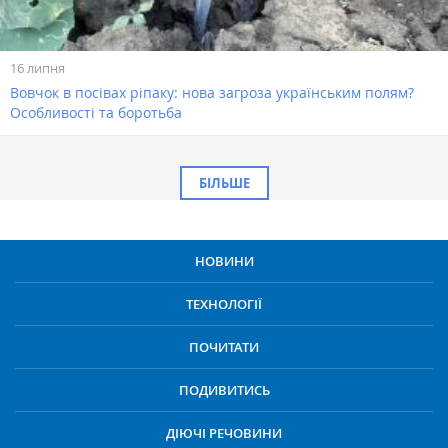
16 липня
Вовчок в посівах ріпаку: нова загроза українським полям?
Особливості та боротьба
БІЛЬШЕ
НОВИНИ
ТЕХНОЛОГІЇ
ПОЧИТАТИ
ПОДИВИТИСЬ
ДІЮЧІ РЕЧОВИНИ