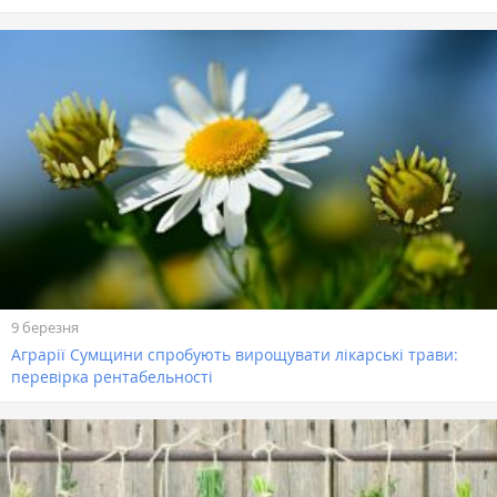
9 березня
Аграрії Сумщини спробують вирощувати лікарські трави:
перевірка рентабельності