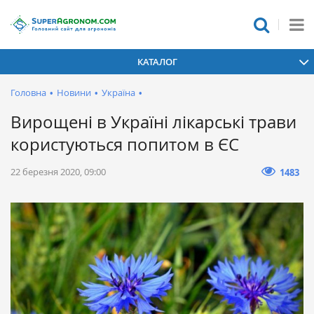
КАТАЛОГ
Головна
•
Новини
•
Україна
•
Вирощені в Україні лікарські трави
користуються попитом в ЄС
22 березня 2020, 09:00
1483