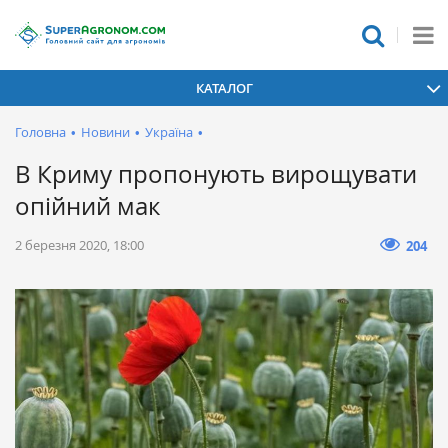
КАТАЛОГ
Головна
•
Новини
•
Україна
•
В Криму пропонують вирощувати
опійний мак
2 березня 2020, 18:00
204