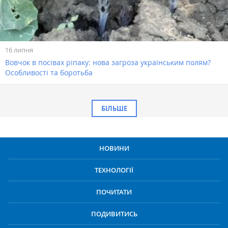
16 липня
Вовчок в посівах ріпаку: нова загроза українським полям?
Особливості та боротьба
БІЛЬШЕ
НОВИНИ
ТЕХНОЛОГІЇ
ПОЧИТАТИ
ПОДИВИТИСЬ