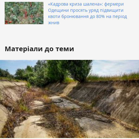
«Кадрова криза шалена»: фермери
Одещини просять уряд підвищити
квоти бронювання до 80% на період
жнив
Матеріали до теми