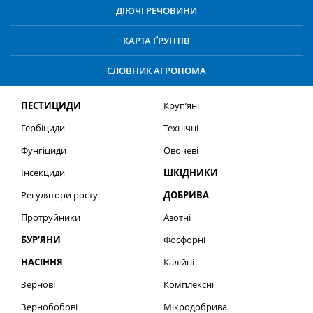
ДІЮЧІ РЕЧОВИНИ
КАРТА ҐРУНТІВ
СЛОВНИК АГРОНОМА
ПЕСТИЦИДИ
Круп’яні
Гербіциди
Технічні
Фунгіциди
Овочеві
Інсекциди
ШКІДНИКИ
Регулятори росту
ДОБРИВА
Протруйники
Азотні
БУР’ЯНИ
Фосфорні
НАСІННЯ
Калійні
Зернові
Комплексні
Зернобобові
Мікродобрива