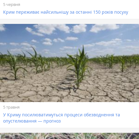
5 червня
Крим переживає найсильнішу за останні 150 років посуху
5 травня
У Криму посилюватимуться процеси обезводнення та
опустелювання — прогноз