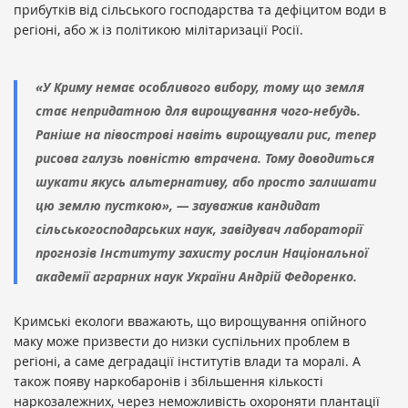
прибутків від сільського господарства та дефіцитом води в
регіоні, або ж із політикою мілітаризації Росії.
«У Криму немає особливого вибору, тому що земля
стає непридатною для вирощування чого-небудь.
Раніше на півострові навіть вирощували рис, тепер
рисова галузь повністю втрачена. Тому доводиться
шукати якусь альтернативу, або просто залишати
цю землю пусткою», — зауважив кандидат
сільськогосподарських наук, завідувач лабораторії
прогнозів Інституту захисту рослин Національної
академії аграрних наук України Андрій Федоренко.
Кримські екологи вважають, що вирощування опійного
маку може призвести до низки суспільних проблем в
регіоні, а саме деградації інститутів влади та моралі. А
також появу наркобаронів і збільшення кількості
наркозалежних, через неможливість охороняти плантації