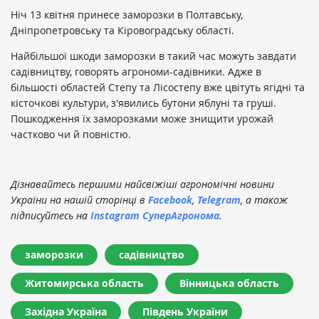
Ніч 13 квітня принесе заморозки в Полтавську,
Дніпропетровську та Кіровоградську області.
Найбільшої шкоди заморозки в такий час можуть завдати
садівництву, говорять агрономи-садівники. Адже в
більшості областей Степу та Лісостепу вже цвітуть ягідні та
кісточкові культури, з'явились бутони яблуні та груші.
Пошкодження їх заморозками може знищити урожай
частково чи й повністю.
Дізнавайтесь першими найсвіжіші агрономічні новини
України на нашій сторінці в
Facebook
,
Telegram
, а також
підписуйтесь на
Instagram СуперАгронома
.
заморозки
садівництво
Житомирська область
Вінницька область
Західна Україна
Південь України