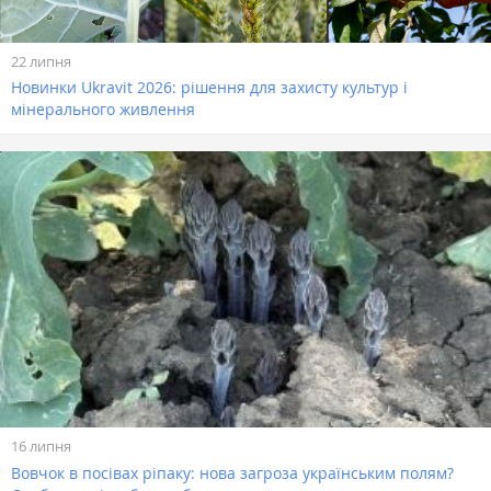
22 липня
Новинки Ukravit 2026: рішення для захисту культур і
мінерального живлення
16 липня
Вовчок в посівах ріпаку: нова загроза українським полям?