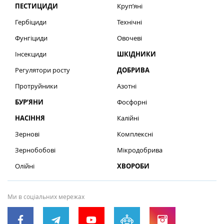
ПЕСТИЦИДИ
Круп’яні
Гербіциди
Технічні
Фунгіциди
Овочеві
Інсекциди
ШКІДНИКИ
Регулятори росту
ДОБРИВА
Протруйники
Азотні
БУР’ЯНИ
Фосфорні
НАСІННЯ
Калійні
Зернові
Комплексні
Зернобобові
Мікродобрива
Олійні
ХВОРОБИ
Ми в соціальних мережах