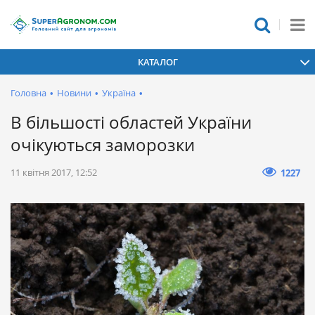
КАТАЛОГ
Головна
•
Новини
•
Україна
•
В більшості областей України
очікуються заморозки
11 квітня 2017, 12:52
1227