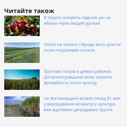
Читайте також
В Україні очікують падіння цін на
яблука через вищий урожай
Попит на силосні гібриди жита зростає
після посушливих сезонів
Ґрунтова посуха в деяких районах
Дніпропетровщини може знизити
врожайність пізніх культур
На Житомирщині вклали понад $1 млн
у вирощування міскантусу: культура
вже відновлює деградовані ґрунти