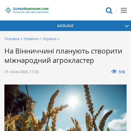
КАТАЛОГ
Головна
•
Новини
•
Україна
•
На Вінниччині планують створити
міжнародний агрокластер
31 січня 2020, 17:20
510