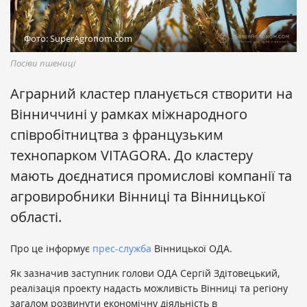
Фото: SuperAgronom.com
Посіви пшениці
Аграрний кластер планується створити на
Вінниччині у рамках міжнародного
співробітництва з французьким
технопарком VITAGORA. До кластеру
мають доєднатися промислові компанії та
агровиробники Вінниці та Вінницької
області.
Про це інформує
прес-служба
Вінницької ОДА.
Як зазначив заступник голови ОДА Сергій Здітовецький,
реалізація проекту надасть можливість Вінниці та регіону
загалом розвинути економічну діяльність в