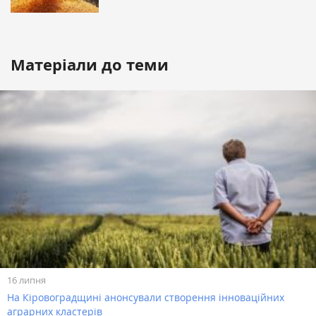
Матеріали до теми
16 липня
На Кіровоградщині анонсували створення інноваційних
аграрних кластерів