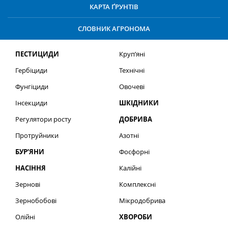
КАРТА ҐРУНТІВ
СЛОВНИК АГРОНОМА
ПЕСТИЦИДИ
Круп’яні
Гербіциди
Технічні
Фунгіциди
Овочеві
Інсекциди
ШКІДНИКИ
Регулятори росту
ДОБРИВА
Протруйники
Азотні
БУР’ЯНИ
Фосфорні
НАСІННЯ
Калійні
Зернові
Комплексні
Зернобобові
Мікродобрива
Олійні
ХВОРОБИ