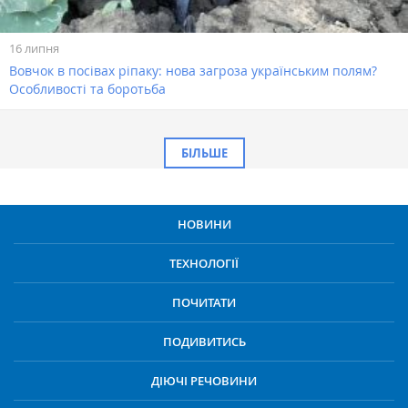
16 липня
Вовчок в посівах ріпаку: нова загроза українським полям?
Особливості та боротьба
БІЛЬШЕ
НОВИНИ
ТЕХНОЛОГІЇ
ПОЧИТАТИ
ПОДИВИТИСЬ
ДІЮЧІ РЕЧОВИНИ