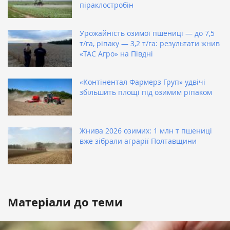
піраклостробін
Урожайність озимої пшениці — до 7,5
т/га, ріпаку — 3,2 т/га: результати жнив
«ТАС Агро» на Півдні
«Контінентал Фармерз Груп» удвічі
збільшить площі під озимим ріпаком
Жнива 2026 озимих: 1 млн т пшениці
вже зібрали аграрії Полтавщини
Матеріали до теми