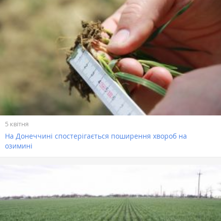
5 квітня
На Донеччині спостерігається поширення хвороб на
озимині