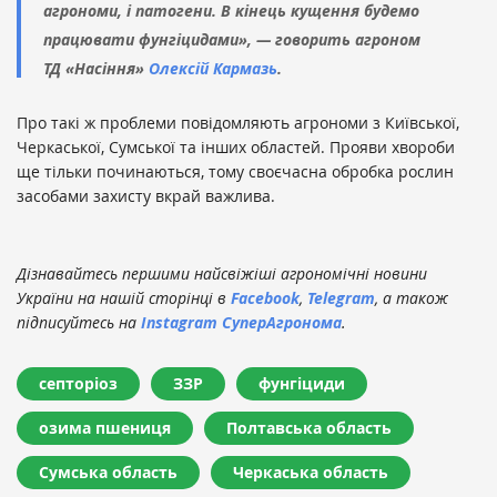
агрономи, і патогени. В кінець кущення будемо
працювати фунгіцидами», — говорить агроном
ТД «Насіння»
Олексій Кармазь
.
Про такі ж проблеми повідомляють агрономи з Київської,
Черкаської, Сумської та інших областей. Прояви хвороби
ще тільки починаються, тому своєчасна обробка рослин
засобами захисту вкрай важлива.
Дізнавайтесь першими найсвіжіші агрономічні новини
України на нашій сторінці в
Facebook
,
Telegram
, а також
підписуйтесь на
Instagram СуперАгронома
.
септоріоз
ЗЗР
фунгіциди
озима пшениця
Полтавська область
Сумська область
Черкаська область