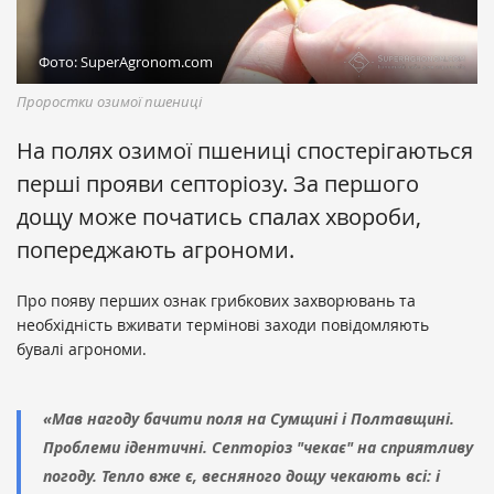
Фото: SuperAgronom.com
Проростки озимої пшениці
На полях озимої пшениці спостерігаються
перші прояви септоріозу. За першого
дощу може початись спалах хвороби,
попереджають агрономи.
Про появу перших ознак грибкових захворювань та
необхідність вживати термінові заходи повідомляють
бувалі агрономи.
«Мав нагоду бачити поля на Сумщині і Полтавщині.
Проблеми ідентичні. Септоріоз "чекає" на сприятливу
погоду. Тепло вже є, весняного дощу чекають всі: і