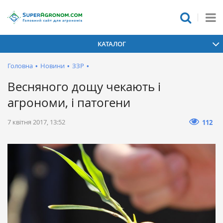
КАТАЛОГ
Головна
•
Новини
•
ЗЗР
•
Весняного дощу чекають і
агрономи, і патогени
7 квітня 2017, 13:52
112