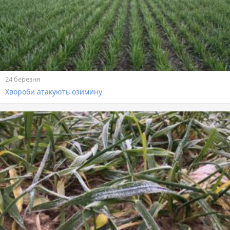
24 березня
Хвороби атакують озимину