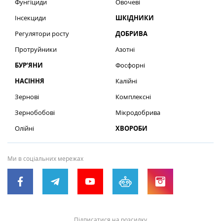
Фунгіциди
Овочеві
Інсекциди
ШКІДНИКИ
Регулятори росту
ДОБРИВА
Протруйники
Азотні
БУР’ЯНИ
Фосфорні
НАСІННЯ
Калійні
Зернові
Комплексні
Зернобобові
Мікродобрива
Олійні
ХВОРОБИ
Ми в соціальних мережах
Підписатися на розсилку