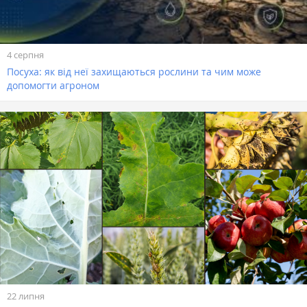
4 серпня
Посуха: як від неї захищаються рослини та чим може
допомогти агроном
22 липня