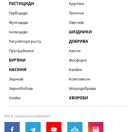
ПЕСТИЦИДИ
Круп’яні
Гербіциди
Технічні
Фунгіциди
Овочеві
Інсекциди
ШКІДНИКИ
Регулятори росту
ДОБРИВА
Протруйники
Азотні
БУР’ЯНИ
Фосфорні
НАСІННЯ
Калійні
Зернові
Комплексні
Зернобобові
Мікродобрива
Олійні
ХВОРОБИ
Ми в соціальних мережах