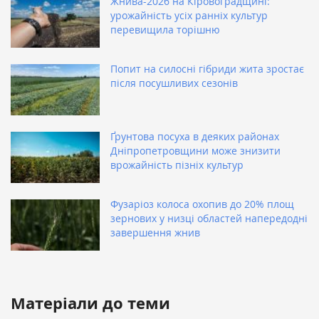
Жнива-2026 на Кіровоградщині:
урожайність усіх ранніх культур
перевищила торішню
Попит на силосні гібриди жита зростає
після посушливих сезонів
Ґрунтова посуха в деяких районах
Дніпропетровщини може знизити
врожайність пізніх культур
Фузаріоз колоса охопив до 20% площ
зернових у низці областей напередодні
завершення жнив
Матеріали до теми