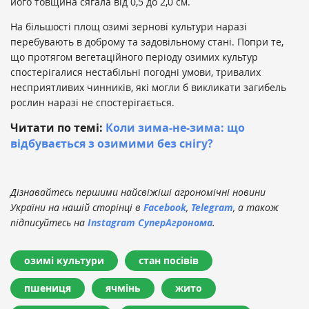
його товщина сягала від 0,5 до 2,0 см.
На більшості площ озимі зернові культури наразі
перебувають в доброму та задовільному стані. Попри те,
що протягом вегетаційного періоду озимих культур
спостерігалися нестабільні погодні умови, тривалих
несприятливих чинників, які могли б викликати загибель
рослин наразі не спостерігається.
Читати по темі:
Коли зима-не-зима: що
відбувається з озимими без снігу?
Дізнавайтесь першими найсвіжіші агрономічні новини
України на нашій сторінці в
Facebook
,
Telegram
, а також
підписуйтесь на
Instagram СуперАгронома
.
озимі культури
стан посівів
пшениця
ячмінь
жито