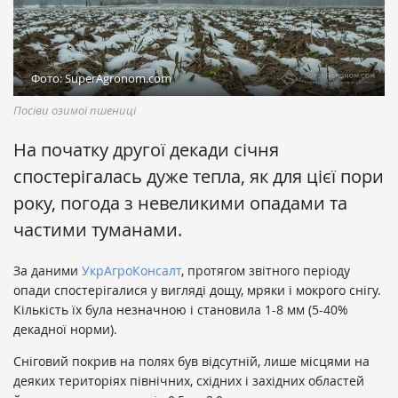
Фото: SuperAgronom.com
Посіви озимої пшениці
На початку другої декади січня
спостерігалась дуже тепла, як для цієї пори
року, погода з невеликими опадами та
частими туманами.
За даними
УкрАгроКонсалт
, протягом звітного періоду
опади спостерігалися у вигляді дощу, мряки і мокрого снігу.
Кількість їх була незначною і становила 1-8 мм (5-40%
декадної норми).
Сніговий покрив на полях був відсутній, лише місцями на
деяких територіях північних, східних і західних областей