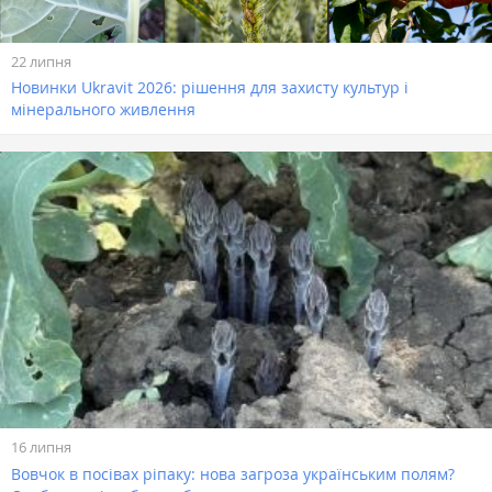
22 липня
Новинки Ukravit 2026: рішення для захисту культур і
мінерального живлення
16 липня
Вовчок в посівах ріпаку: нова загроза українським полям?