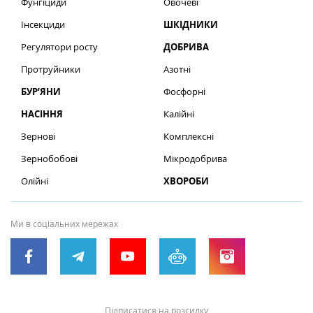
Фунгіциди
Овочеві
Інсекциди
ШКІДНИКИ
Регулятори росту
ДОБРИВА
Протруйники
Азотні
БУР’ЯНИ
Фосфорні
НАСІННЯ
Калійні
Зернові
Комплексні
Зернобобові
Мікродобрива
Олійні
ХВОРОБИ
Ми в соціальних мережах
Підписатися на розсилку