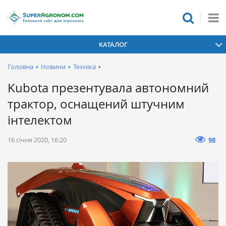
КАТАЛОГ
Головна
•
Новини
•
Техніка
•
Kubota презентувала автономний
трактор, оснащений штучним
інтелектом
16 січня 2020, 16:20
98