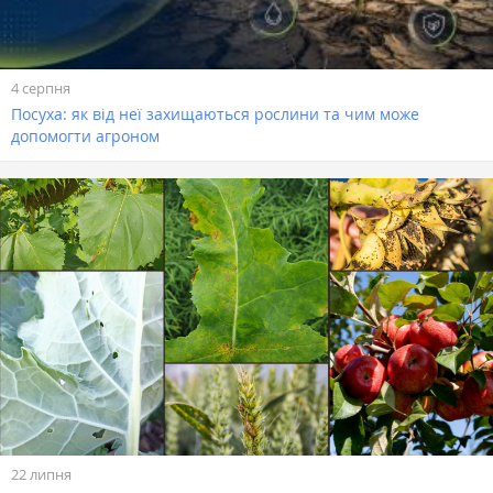
4 серпня
Посуха: як від неї захищаються рослини та чим може
допомогти агроном
22 липня