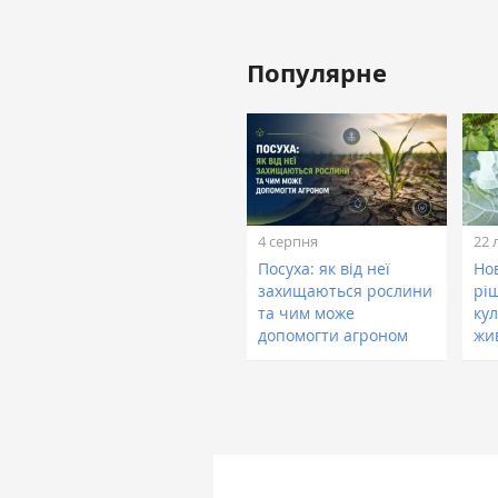
Популярне
4 серпня
22 
Посуха: як від неї
Нов
захищаються рослини
рі
та чим може
кул
допомогти агроном
жи