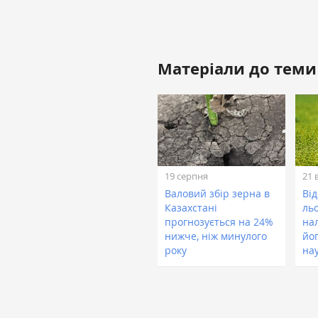
Матеріали до теми
19 серпня
21 
Валовий збір зерна в
Ві
Казахстані
ль
прогнозується на 24%
на
нижче, ніж минулого
йо
року
на