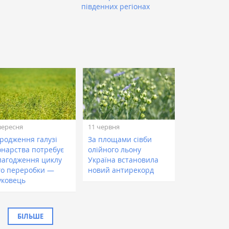
південних регіонах
вересня
11 червня
дродження галузі
За площами сівби
онарства потребує
олійного льону
лагодження циклу
Україна встановила
го переробки —
новий антирекорд
уковець
БІЛЬШЕ