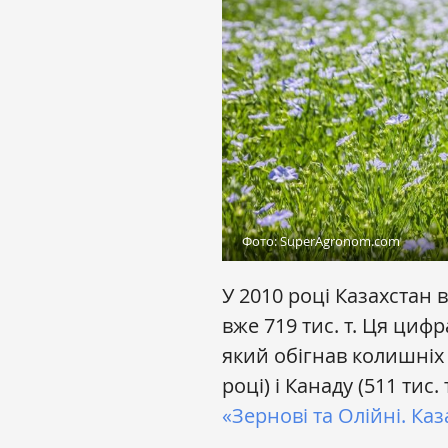
Фото: SuperAgronom.com
У 2010 році Казахстан в
вже 719 тис. т. Ця циф
який обігнав колишніх ч
році) і Канаду (511 тис.
«Зернові та Олійні. Ка