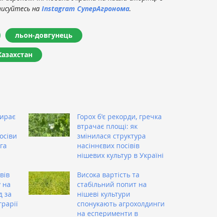
писуйтесь на
Instagram СуперАгронома
.
льон-довгунець
Казахстан
бирає
Горох б'є рекорди, гречка
втрачає площі: як
осіви
змінилася структура
 га
насіннєвих посівів
нішевих культур в Україні
вів
Висока вартість та
 на
стабільний попит на
д за
нішеві культури
рарії
спонукають агрохолдинги
на есперименти в