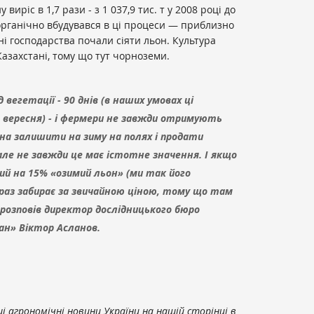
 виріс в 1,7 рази - з 1 037,9 тис. т у 2008 році до
н органічно вбудувався в ці процеси — приблизно
і господарства почали сіяти льон. Культура
азахстані, тому що тут чорноземи.
д вегетації - 90 днів (в наших умовах ці
5 вересня) - і фермери не завжди отримують
на залишити на зиму на полях і продати
 але не завжди це має істотне значення. І якщо
ий на 15% «озимий льон» (ми так його
раз забирає за звичайною ціною, тому що там
— розповів директор дослідницького бюро
тан» Віктор Асланов.
 агрономічні новини України на нашій сторінці в