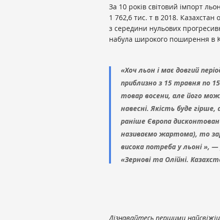
За 10 років світовий імпорт льону
1 762,6 тис. т в 2018. Казахста
з середини нульових прогресивн
набула широкого поширення в К
«Хоч льон і має довгий періо
приблизно з 15 травня по 1
товар восени, але його мож
навесні. Якість буде гірше,
раніше Європа дисконтован
називаємо жартома), то за
висока потреба у льоні », 
«Зернові та Олійні. Казахс
Дізнавайтесь першими найсвіжіші