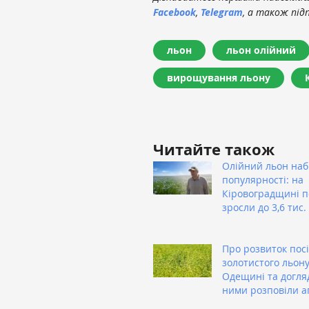
Facebook
,
Telegram
, а також під
льон
льон олійний
вирощування льону
Читайте також
Олійний льон на
популярності: на
Кіровоградщині п
зросли до 3,6 тис.
Про розвиток посі
золотистого льону
Одещині та догля
ними розповіли аг