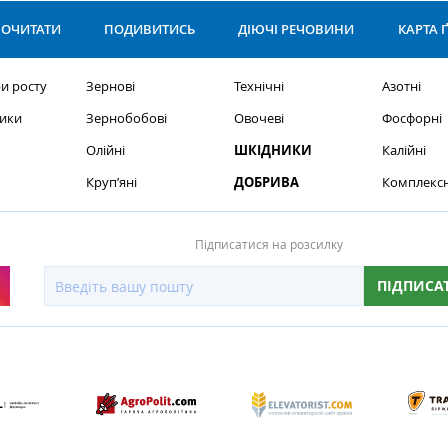
ОЧИТАТИ
ПОДИВИТИСЬ
ДІЮЧІ РЕЧОВИНИ
КАРТА 
и росту
Зернові
Технічні
Азотні
ики
Зернобобові
Овочеві
Фосфорні
Олійні
ШКІДНИКИ
Калійні
Круп’яні
ДОБРИВА
Комплексн
Підписатися на розсилку
ПІДПИСА