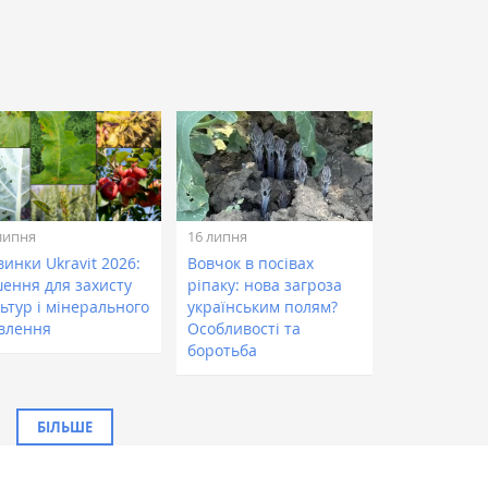
липня
16 липня
инки Ukravit 2026:
Вовчок в посівах
шення для захисту
ріпаку: нова загроза
ьтур і мінерального
українським полям?
влення
Особливості та
боротьба
БІЛЬШЕ