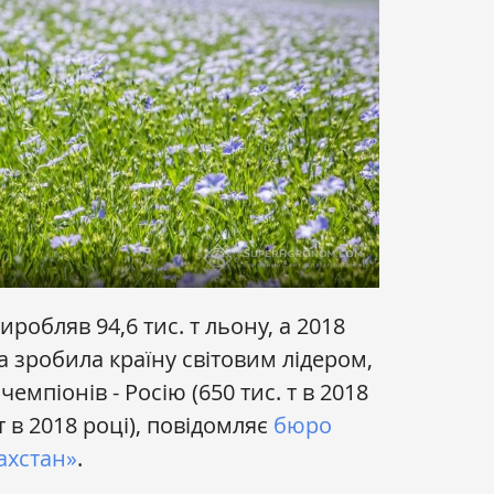
иробляв 94,6 тис. т льону, а 2018
ра зробила країну світовим лідером,
емпіонів - Росію (650 тис. т в 2018
 т в 2018 році), повідомляє
бюро
захстан»
.