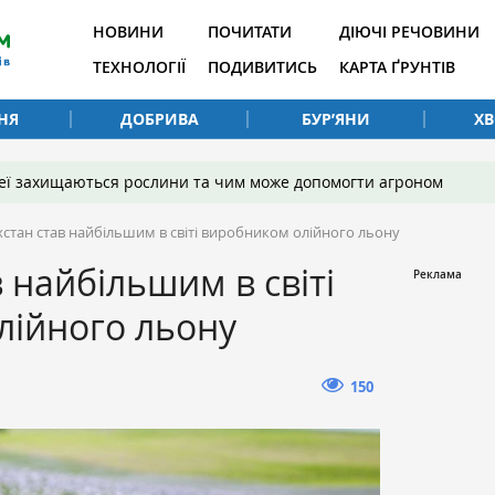
НОВИНИ
ПОЧИТАТИ
ДІЮЧІ РЕЧОВИНИ
ТЕХНОЛОГІЇ
ПОДИВИТИСЬ
КАРТА ҐРУНТІВ
НЯ
ДОБРИВА
БУР’ЯНИ
Х
 неї захищаються рослини та чим може допомогти агроном
хстан став найбільшим в світі виробником олійного льону
 найбільшим в світі
лійного льону
150