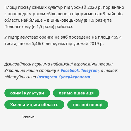
Площі посіву озимих культур під урожай 2020 р. порівняно
з попереднім роком збільшено в підприємствах 9 районів
області, найбільше – в Віньковецькому (в 1,6 рази) та
Полонському (в 1,5 рази) районах.
У підприємствах оранка на зяб проведена на площі 469,4
тис.га, що на 5,4% більше, ніж під урожай 2019 р.
Дізнавайтесь першими найсвіжіші агрономічні новини
України на нашій сторінці в
Facebook
,
Telegram
, а також
підписуйтесь на
Instagram СуперАгронома
.
озимі культури
озима пшениця
Хмельницька область
посівні площі