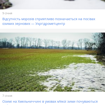
9 січня
Відсутність морозів сприятливо позначається на посівах
озимих зернових — Укргідрометцентр
7 січня
Озимі на Хмельниччині в умовах м’якої зими почуваються