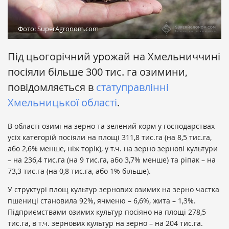
Фото: SuperAgronom.com
Під цьогорічний урожай на Хмельниччині
посіяли більше 300 тис. га озимини,
повідомляється в
статуправлінні
Хмельницької області
.
В області озимі на зерно та зелений корм у господарствах
усіх категорій посіяли на площі 311,8 тис.га (на 8,5 тис.га,
або 2,6% менше, ніж торік), у т.ч. на зерно зернові культури
– на 236,4 тис.га (на 9 тис.га, або 3,7% менше) та ріпак – на
73,3 тис.га (на 0,8 тис.га, або 1% більше).
У структурі площ культур зернових озимих на зерно частка
пшениці становила 92%, ячменю – 6,6%, жита – 1,3%.
Підприємствами озимих культур посіяно на площі 278,5
тис.га, в т.ч. зернових культур на зерно – на 204 тис.га.