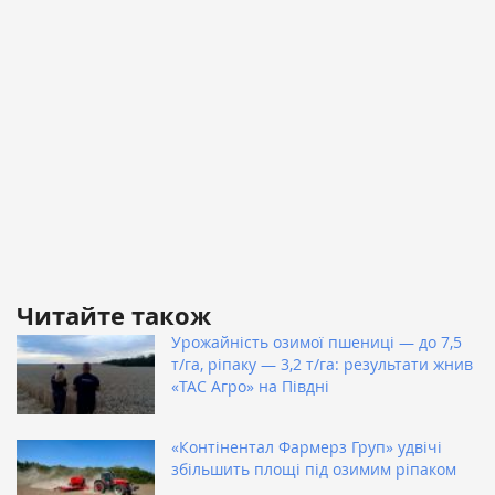
Читайте також
Урожайність озимої пшениці — до 7,5
т/га, ріпаку — 3,2 т/га: результати жнив
«ТАС Агро» на Півдні
«Контінентал Фармерз Груп» удвічі
збільшить площі під озимим ріпаком