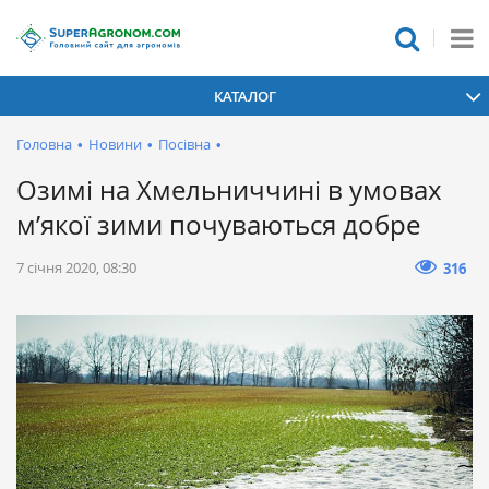
КАТАЛОГ
Головна
•
Новини
•
Посівна
•
Озимі на Хмельниччині в умовах
м’якої зими почуваються добре
7 січня 2020, 08:30
316