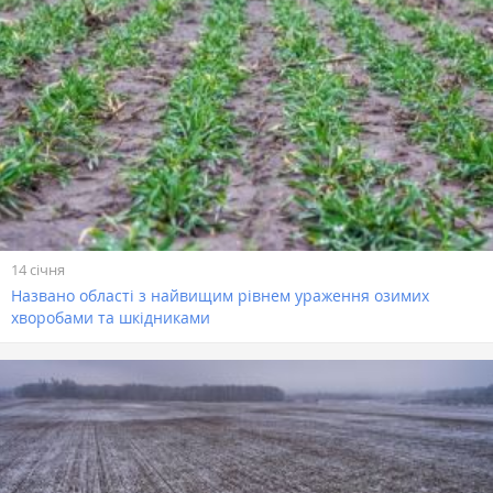
14 січня
Названо області з найвищим рівнем ураження озимих
хворобами та шкідниками