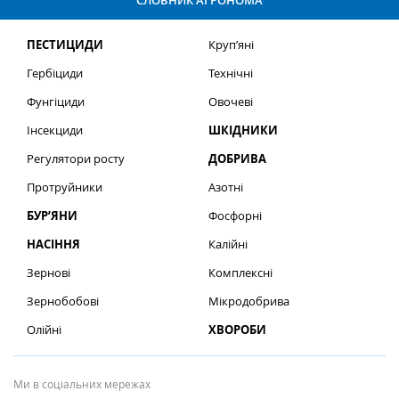
СЛОВНИК АГРОНОМА
ПЕСТИЦИДИ
Круп’яні
Гербіциди
Технічні
Фунгіциди
Овочеві
Інсекциди
ШКІДНИКИ
Регулятори росту
ДОБРИВА
Протруйники
Азотні
БУР’ЯНИ
Фосфорні
НАСІННЯ
Калійні
Зернові
Комплексні
Зернобобові
Мікродобрива
Олійні
ХВОРОБИ
Ми в соціальних мережах