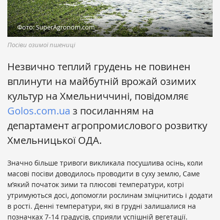
Фото: SuperAgronom.com
Посіви озимої пшениці
Незвично теплий грудень не повинен
вплинути на майбутній врожай озимих
культур на Хмельниччині, повідомляє
Golos.com.ua
з посиланням на
департамент агропромислового розвитку
Хмельницької ОДА.
Значно більше тривоги викликала посушлива осінь, коли
масові посіви доводилось проводити в суху землю, Саме
м’який початок зими та плюсові температури, котрі
утримуються досі, допомогли рослинам зміцнитись і додати
в рості. Денні температури, які в грудні залишалися на
позначках 7-14 градусів, сприяли успішній вегетації.