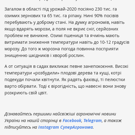
Загалом в області під урожай-2020 посіяно 230 тис. га
озимих зернових та 65 тис. га ріпаку. Нині 90% посівів
перебувають у доброму стані. На думку агрономів, навіть
якщо вдарять морози, а поля не вкриє сніг, серйозних
проблем не виникне. Озимі пшениця та ячмінь мають
витримати зниження температури навіть до 10-12 градусів
морозу. До того ж морозна погода повинна посприяти
знищенню шкідників і хвороб рослин.
А от ситуація в садах викликає певне занепокоєння. Високі
температури «розбудили» плодові дерева та кущі, котрі
подекуди почали квітнути. Як радять фахівці, ті пелюстки
варто обірвати. Тоді є вірогідність, що навесні вони знову
розкриють свій цвіт.
Дізнавайтесь першими найсвіжіші агрономічні новини
України на нашій сторінці в
Facebook
,
Telegram
, а також
підписуйтесь на
Instagram СуперАгронома
.