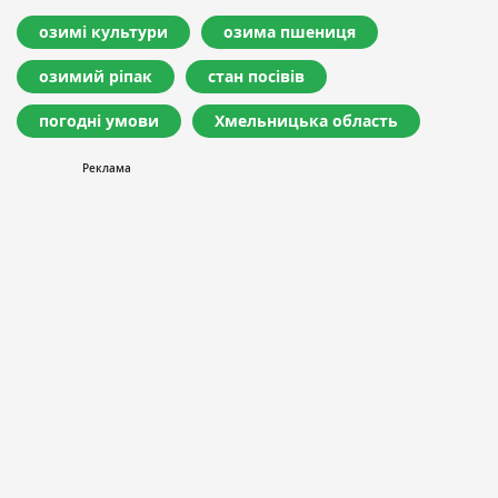
озимі культури
озима пшениця
озимий ріпак
стан посівів
погодні умови
Хмельницька область