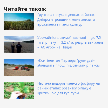
Читайте також
Ґрунтова посуха в деяких районах
Дніпропетровщини може знизити
врожайність пізніх культур
Урожайність озимої пшениці — до 7,5
т/га, ріпаку — 3,2 т/га: результати жнив
«ТАС Агро» на Півдні
«Контінентал Фармерз Груп» удвічі
збільшить площі під озимим ріпаком
Нестача водорозчинного фосфору на
ранніх етапах розвитку ріпаку є
критичною для культури