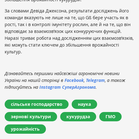
За словами Девіда Джексона, результати досліджень його
команди вказують не лише на те, що Gß бере участь як в
рості, так і в контролі імунітету рослин, але й на те, що він
відповідає за взаємозв’язок цих конкуруючих функцій.
Наразі триває робота над дослідженням цих взаємозв’язків,
які можуть стати ключем до збільшення врожайності
культур.
Дізнавайтесь першими найсвіжіші агрономічні новини
України на нашій сторінці в
Facebook
,
Telegram
, а також
підписуйтесь на
Instagram СуперАгронома
.
сільське господарство
наука
зернові культури
кукурудза
ГМО
урожайність