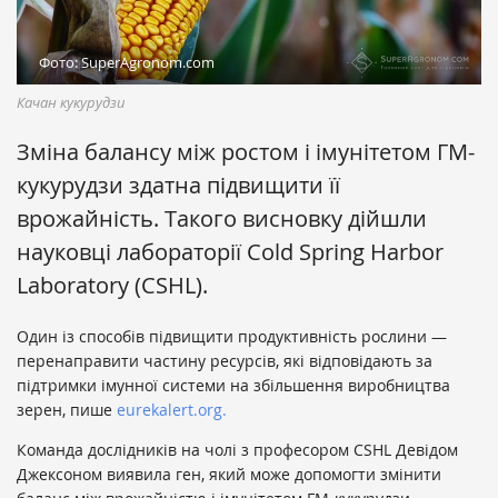
Фото: SuperAgronom.com
Качан кукурудзи
Зміна балансу між ростом і імунітетом ГМ-
кукурудзи здатна підвищити її
врожайність. Такого висновку дійшли
науковці лабораторії Cold Spring Harbor
Laboratory (CSHL).
Один із способів підвищити продуктивність рослини —
перенаправити частину ресурсів, які відповідають за
підтримки імунної системи на збільшення виробництва
зерен, пише
eurekalert.org.
Команда дослідників на чолі з професором CSHL Девідом
Джексоном виявила ген, який може допомогти змінити