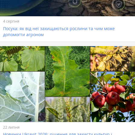
4 серпня
Посуха: як від неї захищаються рослини та чим може
допомогти агроном
22 липня
Новинки Ukravit 2026: рішення для захисту культур і