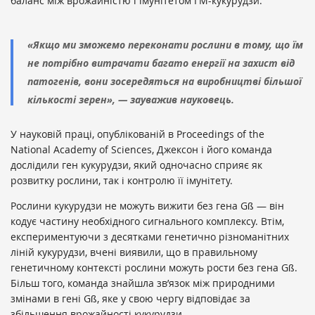
баланс між врожайністю і імунітетом ГМ-кукурудзи.
«Якщо ми зможемо переконати рослини в тому, що їм
не потрібно витрачати багато енергії на захист від
патогенів, вони зосередяться на виробництві більшої
кількості зерен», — зауважив науковець.
У науковій праці, опублікованій в Proceedings of the
National Academy of Sciences, Джексон і його команда
дослідили ген кукурудзи, який одночасно сприяє як
розвитку рослини, так і контролю її імунітету.
Рослини кукурудзи не можуть вижити без гена Gß — він
кодує частину необхідного сигнального комплексу. Втім,
експериментуючи з десятками генетично різноманітних
ліній кукурудзи, вчені виявили, що в правильному
генетичному контексті рослини можуть рости без гена Gß.
Більш того, команда знайшла зв’язок між природними
змінами в гені Gß, яке у свою чергу відповідає за
збільшення врожайності кукурудзи.