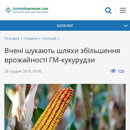
КАТАЛОГ
Головна
•
Новини
•
Урожай
•
Вчені шукають шляхи збільшення
врожайності ГМ-кукурудзи
29 грудня 2019, 09:00
123