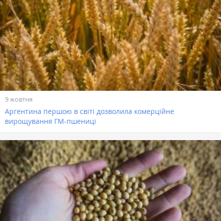
9 жовтня
Аргентина першою в світі дозволила комерційне
вирощування ГМ-пшениці