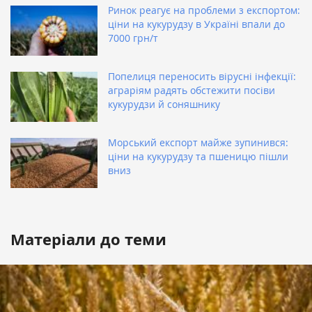
Ринок реагує на проблеми з експортом:
ціни на кукурудзу в Україні впали до
7000 грн/т
Попелиця переносить вірусні інфекції:
аграріям радять обстежити посіви
кукурудзи й соняшнику
Морський експорт майже зупинився:
ціни на кукурудзу та пшеницю пішли
вниз
Матеріали до теми