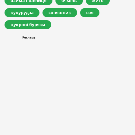
озима пшениця
ячмінь
жито
кукурудза
соняшник
соя
цукрові буряки