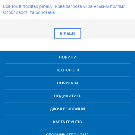
Вовчок в посівах ріпаку: нова загроза українським полям?
Особливості та боротьба
БІЛЬШЕ
НОВИНИ
ТЕХНОЛОГІЇ
ПОЧИТАТИ
ПОДИВИТИСЬ
ДІЮЧІ РЕЧОВИНИ
КАРТА ҐРУНТІВ
СЛОВНИК АГРОНОМА