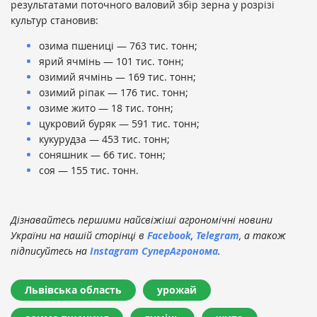
результатами поточного валовий збір зерна у розрізі
культур становив:
озима пшениці — 763 тис. тонн;
ярий ячмінь — 101 тис. тонн;
озимий ячмінь — 169 тис. тонн;
озимий ріпак — 176 тис. тонн;
озиме жито — 18 тис. тонн;
цукровий буряк — 591 тис. тонн;
кукурудза — 453 тис. тонн;
соняшник — 66 тис. тонн;
соя — 155 тис. тонн.
Дізнавайтесь першими найсвіжіші агрономічні новини
України на нашій сторінці в
Facebook
,
Telegram
, а також
підписуйтесь на
Instagram СуперАгронома
.
Львівська область
урожай