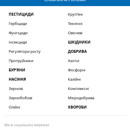
ПЕСТИЦИДИ
Круп’яні
Гербіциди
Технічні
Фунгіциди
Овочеві
Інсекциди
ШКІДНИКИ
Регулятори росту
ДОБРИВА
Протруйники
Азотні
БУР’ЯНИ
Фосфорні
НАСІННЯ
Калійні
Зернові
Комплексні
Зернобобові
Мікродобрива
Олійні
ХВОРОБИ
Ми в соціальних мережах