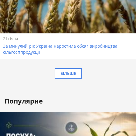
21 січня
За минулий рік Україна наростила обсяг виробництва
сільгосппродукції
БІЛЬШЕ
Популярне