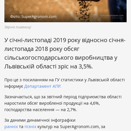
Фото: SuperAgronom.com
Зерно пшениці
У січні-листопаді 2019 року відносно січня-
листопада 2018 року обсяг
сільськогосподарського виробництва у
Львівській області зріс на 3,5%.
Про це з посиланням на ГУ статистики у Львівській області
інформує
Департамент АПР.
Зазначається, що за звітний період підприємства області
наростили обсяг виробленої продукції на 4,6%,
господарства населення — на 2,7%.
За даними динамічної інфографіки
ранніх
та
пізніх
культур
на SuperAgronom.com, за