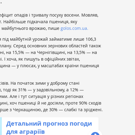
.
фіцит опадів і тривалу посуху восени. Мовляв,
нт. Найбільше підкачала пшениця, яку
 майбутнього врожаю, пише
golos.com.ua.
я під майбутній урожай займатиме лише 106,3
 плану. Серед основних зернових областей також
ні, на 15,5% — на Чернігівщині, на 13,5% — на
 І хоча, як пишуть в офіційних звітах,
щина — у плюсах, у масштабах країни пшениця
сівів. На початок зими у доброму стані
, тоді як 31% — у задовільному, а 12% —
и. Але і тут ситуація у різних регіонах
щині, хоч пшениці й не досіяли, проте 90% сходів
ірше з Черкащиною, де 30% — слабкі та зріджені.
Детальний прогноз погоди
для аграріїв