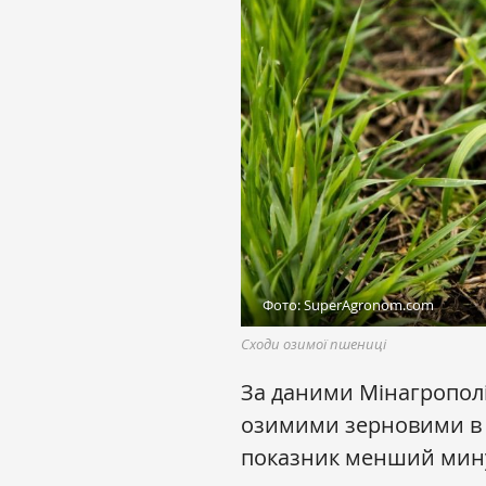
Фото: SuperAgronom.com
Сходи озимої пшениці
За даними Мінагрополі
озимими зерновими в У
показник менший минул