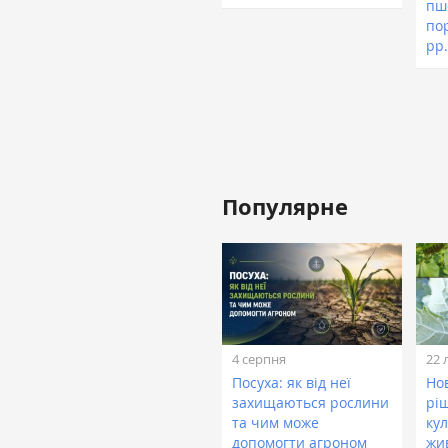
пш
по
рр
Популярне
4 серпня
22 
Посуха: як від неї
Нов
захищаються рослини
рі
та чим може
кул
допомогти агроном
жи