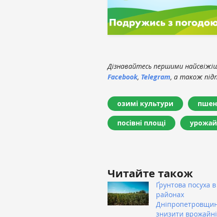
Дізнавайтесь першими найсвіжіші
Facebook
,
Telegram
, а також під
озимі культури
пшен
посівні площі
урожай
Читайте також
Ґрунтова посуха в
районах
Дніпропетровщи
знизити врожайні