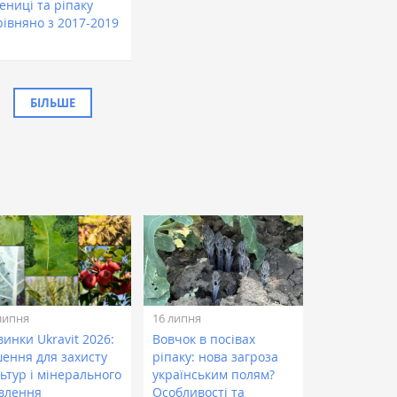
ениці та ріпаку
рівняно з 2017-2019
.
БІЛЬШЕ
липня
16 липня
инки Ukravit 2026:
Вовчок в посівах
шення для захисту
ріпаку: нова загроза
ьтур і мінерального
українським полям?
влення
Особливості та