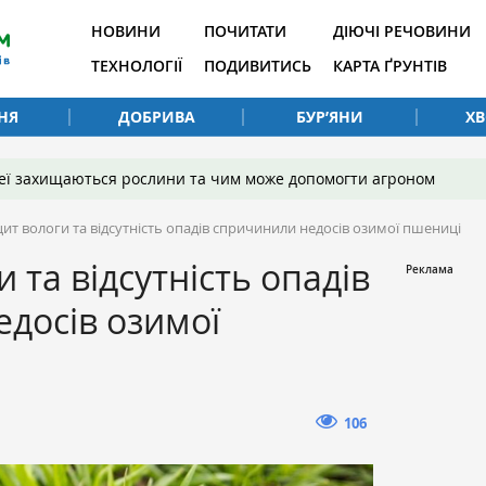
НОВИНИ
ПОЧИТАТИ
ДІЮЧІ РЕЧОВИНИ
ТЕХНОЛОГІЇ
ПОДИВИТИСЬ
КАРТА ҐРУНТІВ
НЯ
ДОБРИВА
БУР’ЯНИ
Х
 неї захищаються рослини та чим може допомогти агроном
ит вологи та відсутність опадів спричинили недосів озимої пшениці
 та відсутність опадів
досів озимої
106