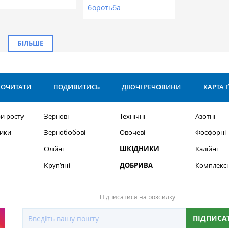
боротьба
БІЛЬШЕ
ОЧИТАТИ
ПОДИВИТИСЬ
ДІЮЧІ РЕЧОВИНИ
КАРТА 
и росту
Зернові
Технічні
Азотні
ики
Зернобобові
Овочеві
Фосфорні
Олійні
ШКІДНИКИ
Калійні
Круп’яні
ДОБРИВА
Комплексн
Підписатися на розсилку
ПІДПИСА