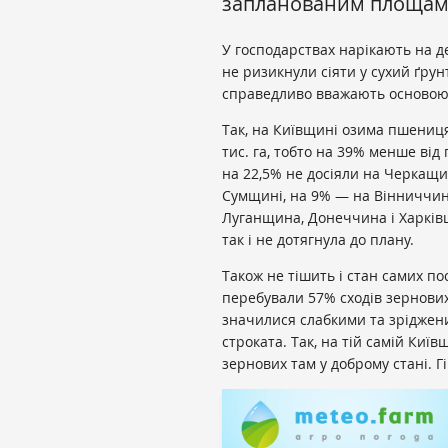
запланованим площам
У господарствах нарікають на де
не ризикнули сіяти у сухий ґру
справедливо вважають основою
Так, на Київщині озима пшениц
тис. га, тобто на 39% менше від
на 22,5% не досіяли на Черкащи
Сумщині, на 9% — на Вінниччині.
Луганщина, Донеччина і Харків
так і не дотягнула до плану.
Також не тішить і стан самих по
перебували 57% сходів зернових
значилися слабкими та зрідженим
строката. Так, на тій самій Київ
зернових там у доброму стані. Г