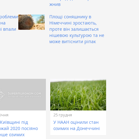
жнив
проблеми
Площі соняшнику в
 на
Німеччині зростають,
ні впали
проте він залишається
нішевою культурою та не
може витіснити ріпак
січня
25 грудня
 Київщині під
У НААН оцінили стан
ожай 2020 посіяно
озимих на Донеччині
нше озимих