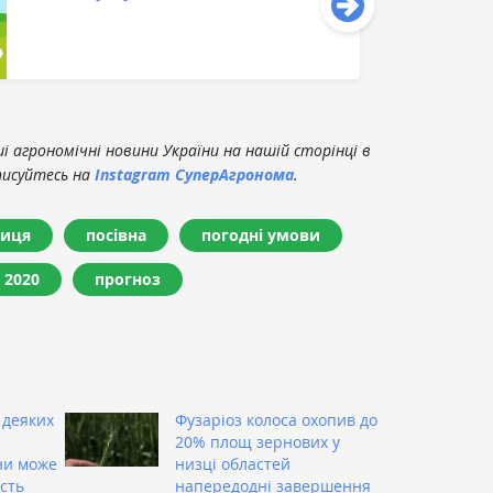
 агрономічні новини України на нашій сторінці в
писуйтесь на
Instagram СуперАгронома
.
иця
посівна
погодні умови
 2020
прогноз
 деяких
Фузаріоз колоса охопив до
20% площ зернових у
ни може
низці областей
сть
напередодні завершення